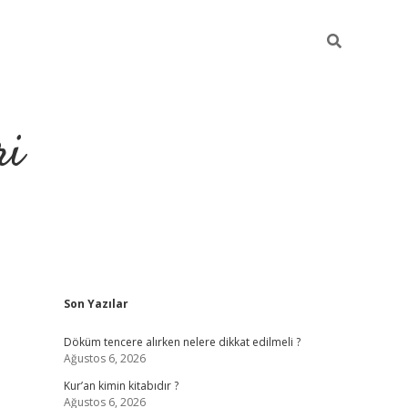
ri
Sidebar
Son Yazılar
grandoperabet
tulipbe
Döküm tencere alırken nelere dikkat edilmeli ?
Ağustos 6, 2026
Kur’an kimin kitabıdır ?
Ağustos 6, 2026