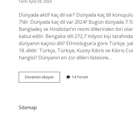
Tarih: Eylül 28, 2024
Dünyada aktif kaç dil var? Dünyada kaç dil konuşu
7’dir. Dünyada kaç dil var 2024? Bugün dünyada 7.10
Bangladeş ve Hindistan’ın resmi dillerinden biri ol
kabul edilir. Bengalce dili 272,7 milyon kişi tarafınd
dünyanın kaçıncı dili? Ethnologue’a göre Türkçe, 
18. dildir. Türkçe, Türkiye, Kuzey Kıbrıs ve Kıbrıs Cu
hangisi? Dünyanın en zor dilleri listesine…
Şu
Devamını okuyun
14 Yorum
An
Dünyada
Kaç
Dil
Var
Sitemap