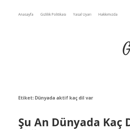
Anasayfa
Gizlilik Politikası
Yasal Uyarı
Hakkımızda
G
Etiket:
Dünyada aktif kaç dil var
Şu An Dünyada Kaç D