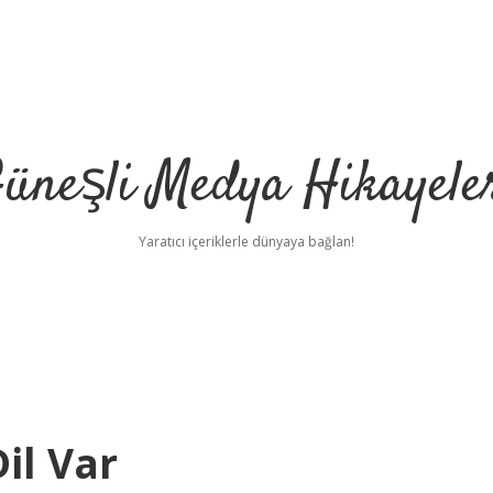
üneşli Medya Hikayele
Yaratıcı içeriklerle dünyaya bağlan!
il Var