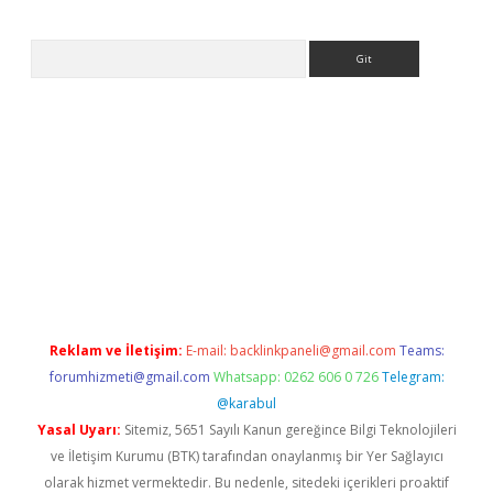
Arama
t
tulipbetgiris.org
Reklam ve İletişim:
E-mail:
backlinkpaneli@gmail.com
Teams:
forumhizmeti@gmail.com
Whatsapp: 0262 606 0 726
Telegram:
@karabul
Yasal Uyarı:
Sitemiz, 5651 Sayılı Kanun gereğince Bilgi Teknolojileri
ve İletişim Kurumu (BTK) tarafından onaylanmış bir Yer Sağlayıcı
olarak hizmet vermektedir. Bu nedenle, sitedeki içerikleri proaktif