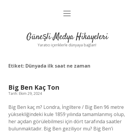
menüyü
Anasayfa
aç
Gizlilik Politikası
Güneşli Medya Hikayeleri
Yasal Uyarı
Yaratıcı içeriklerle dünyaya bağlan!
Hakkımızda
Etiket:
Dünyada ilk saat ne zaman
Big Ben Kaç Ton
Tarih: Ekim 29, 2024
Big Ben kaç m? Londra, İngiltere / Big Ben 96 metre
yüksekliğindeki kule 1859 yılında tamamlanmış olup,
her açıdan görülebilmesi için dört tarafında saatler
bulunmaktadır. Big Ben geziliyor mu? Big Ben’i