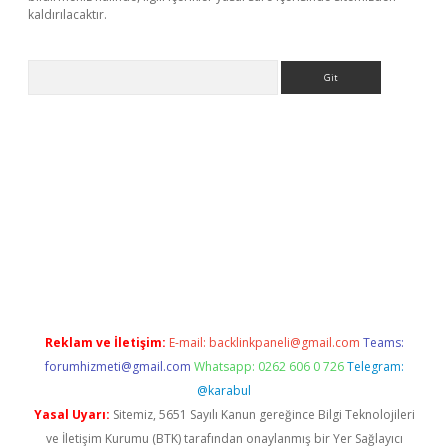
kaldırılacaktır.
Arama
et
tulipbetgiris.org
Reklam ve İletişim:
E-mail:
backlinkpaneli@gmail.com
Teams:
forumhizmeti@gmail.com
Whatsapp: 0262 606 0 726
Telegram:
@karabul
Yasal Uyarı:
Sitemiz, 5651 Sayılı Kanun gereğince Bilgi Teknolojileri
ve İletişim Kurumu (BTK) tarafından onaylanmış bir Yer Sağlayıcı