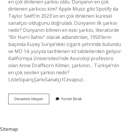
en çok dinlenen şarkısı oldu. Dünyanın en çok
dinlenen şarkıcısı kim? Apple Music gibi Spotify da
Taylor Swift’in 2023’ün en çok dinlenen küresel
sanatçısı olduğunu doğruladı. Dünyanın ilk şarkısı
nedir? Dünyanın bilinen en eski şarkısı, literatürde
“Bir Hurri İlahisi” olarak adlandırılan, 1950’lerin
başında Kuzey Suriye’deki Ugarit şehrinde bulundu
ve MÖ 14. yüzyıla tarihlenen kil tabletlerden geliyor.
Kaliforniya Üniversitesi’nde Asuroloji profesörü
olan Anne Draffkorn Kilmer, şarkının… Türkiye’nin
en çok sevilen şarkısı nedir?
ListeSiparişŞarkıSanatçı1Cevapsız…
Dünyanın
Devamını okuyun
Yorum Bırak
En
Ünlü
Şarkısı
Nedir
Sitemap