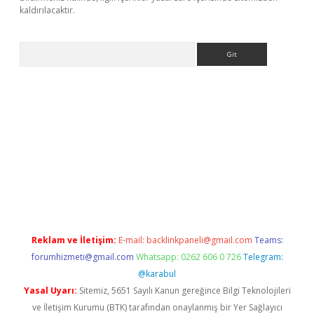
kaldırılacaktır.
Arama
et
tulipbetgiris.org
Reklam ve İletişim:
E-mail:
backlinkpaneli@gmail.com
Teams:
forumhizmeti@gmail.com
Whatsapp: 0262 606 0 726
Telegram:
@karabul
Yasal Uyarı:
Sitemiz, 5651 Sayılı Kanun gereğince Bilgi Teknolojileri
ve İletişim Kurumu (BTK) tarafından onaylanmış bir Yer Sağlayıcı