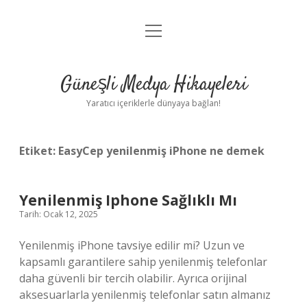
menüyü
Anasayfa
aç
Gizlilik Politikası
Güneşli Medya Hikayeleri
Yasal Uyarı
Yaratıcı içeriklerle dünyaya bağlan!
Hakkımızda
Etiket:
EasyCep yenilenmiş iPhone ne demek
Yenilenmiş Iphone Sağlıklı Mı
Tarih: Ocak 12, 2025
Yenilenmiş iPhone tavsiye edilir mi? Uzun ve
kapsamlı garantilere sahip yenilenmiş telefonlar
daha güvenli bir tercih olabilir. Ayrıca orijinal
aksesuarlarla yenilenmiş telefonlar satın almanız