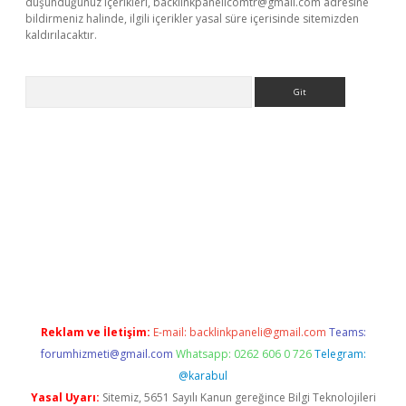
düşündüğünüz içerikleri,
backlinkpanelicomtr@gmail.com
adresine
bildirmeniz halinde, ilgili içerikler yasal süre içerisinde sitemizden
kaldırılacaktır.
Arama
et
tulipbetgiris.org
Reklam ve İletişim:
E-mail:
backlinkpaneli@gmail.com
Teams:
forumhizmeti@gmail.com
Whatsapp: 0262 606 0 726
Telegram:
@karabul
Yasal Uyarı:
Sitemiz, 5651 Sayılı Kanun gereğince Bilgi Teknolojileri