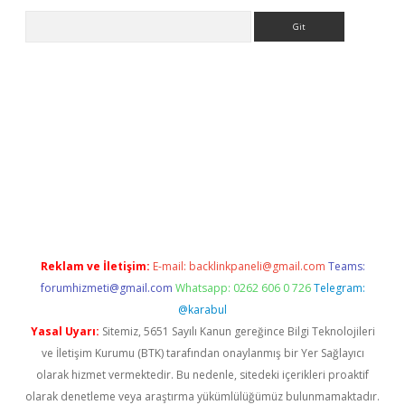
Arama
et
tulipbetgiris.org
Reklam ve İletişim:
E-mail:
backlinkpaneli@gmail.com
Teams:
forumhizmeti@gmail.com
Whatsapp: 0262 606 0 726
Telegram:
@karabul
Yasal Uyarı:
Sitemiz, 5651 Sayılı Kanun gereğince Bilgi Teknolojileri
ve İletişim Kurumu (BTK) tarafından onaylanmış bir Yer Sağlayıcı
olarak hizmet vermektedir. Bu nedenle, sitedeki içerikleri proaktif
olarak denetleme veya araştırma yükümlülüğümüz bulunmamaktadır.