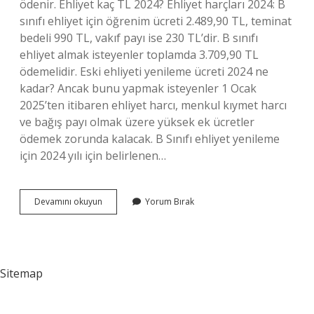
ödenir. Ehliyet kaç TL 2024? Ehliyet harçları 2024: B
sınıfı ehliyet için öğrenim ücreti 2.489,90 TL, teminat
bedeli 990 TL, vakıf payı ise 230 TL’dir. B sınıfı
ehliyet almak isteyenler toplamda 3.709,90 TL
ödemelidir. Eski ehliyeti yenileme ücreti 2024 ne
kadar? Ancak bunu yapmak isteyenler 1 Ocak
2025’ten itibaren ehliyet harcı, menkul kıymet harcı
ve bağış payı olmak üzere yüksek ek ücretler
ödemek zorunda kalacak. B Sınıfı ehliyet yenileme
için 2024 yılı için belirlenen…
Çipli
Devamını okuyun
Yorum Bırak
Ehliyet
Kaç
Tl
Sitemap