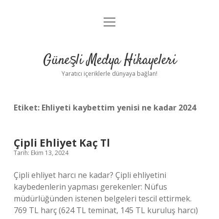
menüyü
Anasayfa
aç
Gizlilik Politikası
Güneşli Medya Hikayeleri
Yasal Uyarı
Yaratıcı içeriklerle dünyaya bağlan!
Hakkımızda
Etiket:
Ehliyeti kaybettim yenisi ne kadar 2024
Çipli Ehliyet Kaç Tl
Tarih: Ekim 13, 2024
Çipli ehliyet harcı ne kadar? Çipli ehliyetini
kaybedenlerin yapması gerekenler: Nüfus
müdürlüğünden istenen belgeleri tescil ettirmek.
769 TL harç (624 TL teminat, 145 TL kuruluş harcı)