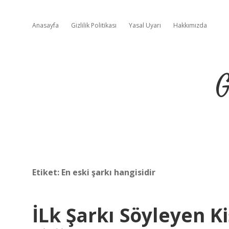
Anasayfa
Gizlilik Politikası
Yasal Uyarı
Hakkımızda
G
Etiket:
En eski şarkı hangisidir
İLk Şarkı Söyleyen K