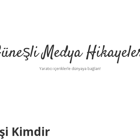
üneşli Medya Hikayele
Yaratıcı içeriklerle dünyaya bağlan!
işi Kimdir