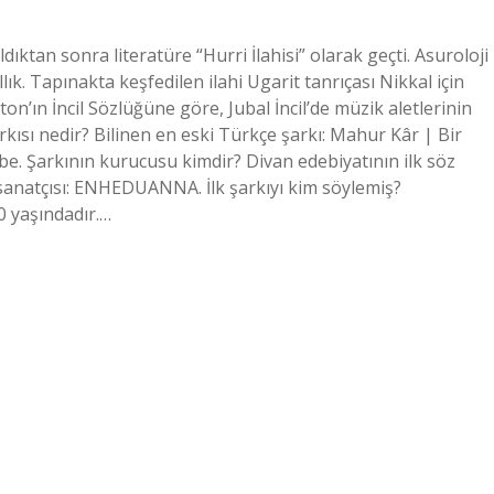
ıldıktan sonra literatüre “Hurri İlahisi” olarak geçti. Asuroloji
lık. Tapınakta keşfedilen ilahi Ugarit tanrıçası Nikkal için
ton’ın İncil Sözlüğüne göre, Jubal İncil’de müzik aletlerinin
şarkısı nedir? Bilinen en eski Türkçe şarkı: Mahur Kâr | Bir
be. Şarkının kurucusu kimdir? Divan edebiyatının ilk söz
ilk sanatçısı: ENHEDUANNA. İlk şarkıyı kim söylemiş?
0 yaşındadır.…