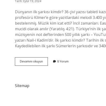
Tarih: Eylül 19, 2024
Dünyanın ilk şarkısı kimdir? 36 çivi yazısı tableti kaz
profesörü Kilmer’e göre yazıtlardaki melodi 3.400 yıl
bestelenmiş. Müzik kim icat etti? İncil zamanları. Eas
mucidi olarak anılır (Yaratılış 4:21). Türkiye’nin ilk 
müzisyenin not defterinden 500 yıllık şarkı – YouTu
yazarı Nail-i Kadim’dir. İlk şarkıcı kimdir? Tarihin 
Kaydedilebilen ilk şarkı Sümerlerin şarkısıdır ve 340
İLk
Devamını okuyun
8 Yorum
Şarkı
Söyleyen
Kişi
Kimdir
Sitemap