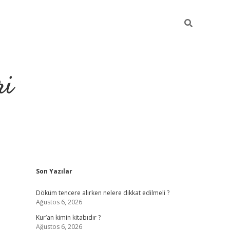
ri
Sidebar
Son Yazılar
grandoperabet
tulipbe
Döküm tencere alırken nelere dikkat edilmeli ?
Ağustos 6, 2026
Kur’an kimin kitabıdır ?
Ağustos 6, 2026