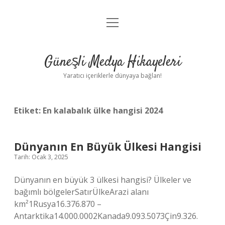
menüyü
Anasayfa
aç
Gizlilik Politikası
Güneşli Medya Hikayeleri
Yasal Uyarı
Yaratıcı içeriklerle dünyaya bağlan!
Hakkımızda
Etiket:
En kalabalık ülke hangisi 2024
Dünyanın En Büyük Ülkesi Hangisi
Tarih: Ocak 3, 2025
Dünyanın en büyük 3 ülkesi hangisi? Ülkeler ve
bağımlı bölgelerSatırÜlkeArazi alanı
km²1Rusya16.376.870 –
Antarktika14.000.0002Kanada9.093.5073Çin9.326.