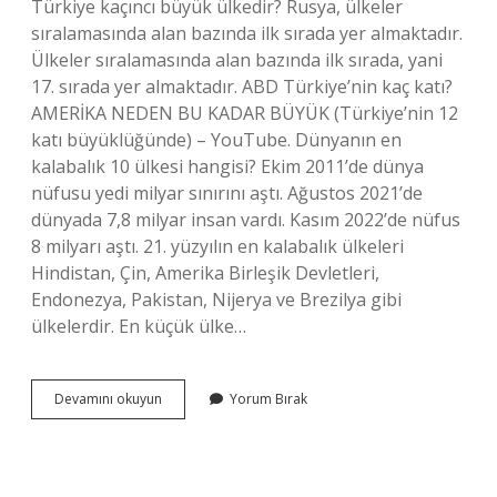
Türkiye kaçıncı büyük ülkedir? Rusya, ülkeler
sıralamasında alan bazında ilk sırada yer almaktadır.
Ülkeler sıralamasında alan bazında ilk sırada, yani
17. sırada yer almaktadır. ABD Türkiye’nin kaç katı?
AMERİKA NEDEN BU KADAR BÜYÜK (Türkiye’nin 12
katı büyüklüğünde) – YouTube. Dünyanın en
kalabalık 10 ülkesi hangisi? Ekim 2011’de dünya
nüfusu yedi milyar sınırını aştı. Ağustos 2021’de
dünyada 7,8 milyar insan vardı. Kasım 2022’de nüfus
8 milyarı aştı. 21. yüzyılın en kalabalık ülkeleri
Hindistan, Çin, Amerika Birleşik Devletleri,
Endonezya, Pakistan, Nijerya ve Brezilya gibi
ülkelerdir. En küçük ülke…
Dünyanın
Devamını okuyun
Yorum Bırak
En
Büyük
Ülkesi
Hangisi