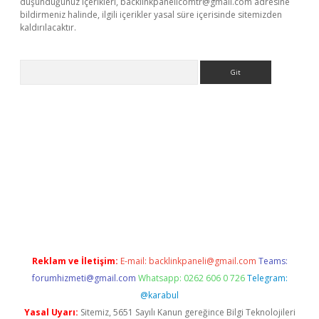
düşündüğünüz içerikleri,
backlinkpanelicomtr@gmail.com
adresine
bildirmeniz halinde, ilgili içerikler yasal süre içerisinde sitemizden
kaldırılacaktır.
Arama
et
tulipbetgiris.org
Reklam ve İletişim:
E-mail:
backlinkpaneli@gmail.com
Teams:
forumhizmeti@gmail.com
Whatsapp: 0262 606 0 726
Telegram:
@karabul
Yasal Uyarı:
Sitemiz, 5651 Sayılı Kanun gereğince Bilgi Teknolojileri