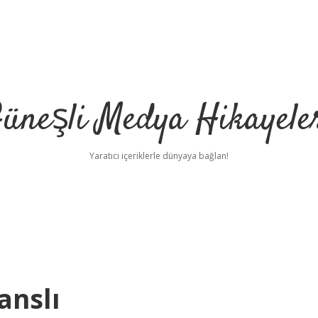
üneşli Medya Hikayele
Yaratıcı içeriklerle dünyaya bağlan!
anslı