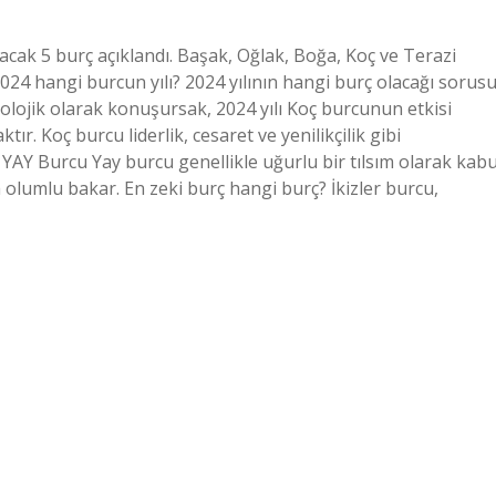
acak 5 burç açıklandı. Başak, Oğlak, Boğa, Koç ve Terazi
024 hangi burcun yılı? 2024 yılının hangi burç olacağı sorus
trolojik olarak konuşursak, 2024 yılı Koç burcunun etkisi
ır. Koç burcu liderlik, cesaret ve yenilikçilik gibi
1- YAY Burcu Yay burcu genellikle uğurlu bir tılsım olarak kabu
ta olumlu bakar. En zeki burç hangi burç? İkizler burcu,