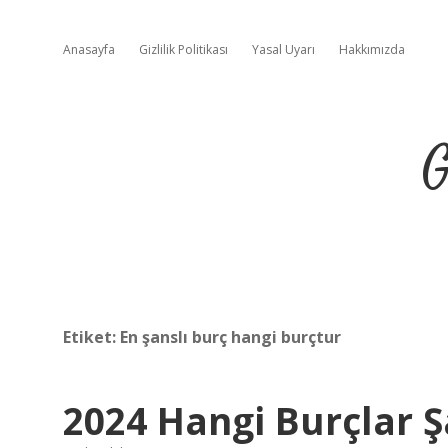
Anasayfa
Gizlilik Politikası
Yasal Uyarı
Hakkımızda
G
Etiket:
En şanslı burç hangi burçtur
2024 Hangi Burçlar Ş