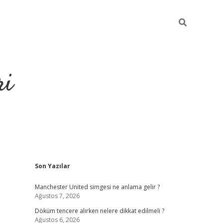
ri
Sidebar
Son Yazılar
grandoperabet
tulipbe
Manchester United simgesi ne anlama gelir ?
Ağustos 7, 2026
Döküm tencere alırken nelere dikkat edilmeli ?
Ağustos 6, 2026