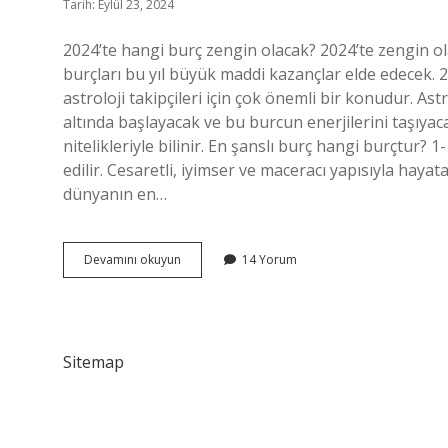
Tarih: Eylül 23, 2024
2024’te hangi burç zengin olacak? 2024’te zengin ol
burçları bu yıl büyük maddi kazançlar elde edecek. 2
astroloji takipçileri için çok önemli bir konudur. As
altında başlayacak ve bu burcun enerjilerini taşıyacakt
nitelikleriyle bilinir. En şanslı burç hangi burçtur? 
edilir. Cesaretli, iyimser ve maceracı yapısıyla haya
dünyanın en…
2024
Devamını okuyun
14 Yorum
Hangi
Burçlar
Şanslı
Sitemap