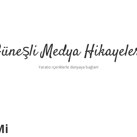
üneşli Medya Hikayele
Yaratıcı içeriklerle dünyaya bağlan!
Mi