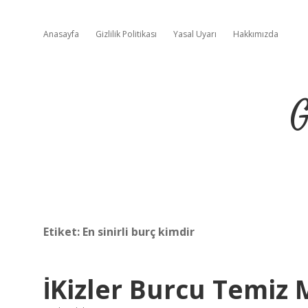
Anasayfa
Gizlilik Politikası
Yasal Uyarı
Hakkımızda
G
Etiket:
En sinirli burç kimdir
İKizler Burcu Temiz 