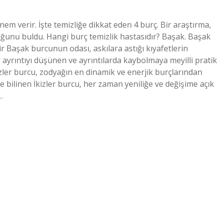
em verir. İşte temizliğe dikkat eden 4 burç. Bir araştırma,
uğunu buldu. Hangi burç temizlik hastasıdır? Başak. Başak
r Başak burcunun odası, askılara astığı kıyafetlerin
r ayrıntıyı düşünen ve ayrıntılarda kaybolmaya meyilli pratik
İkizler burcu, zodyağın en dinamik ve enerjik burçlarından
e bilinen İkizler burcu, her zaman yeniliğe ve değişime açık
…