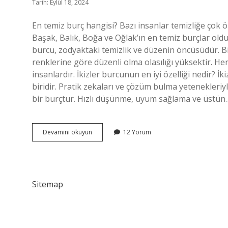
Tarih: Eylül 18, 2024
En temiz burç hangisi? Bazı insanlar temizliğe çok ön
Başak, Balık, Boğa ve Oğlak’ın en temiz burçlar old
burcu, zodyaktaki temizlik ve düzenin öncüsüdür. Bi
renklerine göre düzenli olma olasılığı yüksektir. He
insanlardır. İkizler burcunun en iyi özelliği nedir? 
biridir. Pratik zekaları ve çözüm bulma yetenekleriyl
bir burçtur. Hızlı düşünme, uyum sağlama ve üstün
İKizler
Devamını okuyun
12 Yorum
Burcu
Temiz
Mi
Sitemap