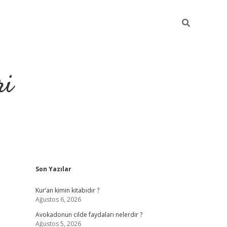
ri
Sidebar
Son Yazılar
grandoperabet
tulipbet
Kur’an kimin kitabıdır ?
Ağustos 6, 2026
Avokadonun cilde faydaları nelerdir ?
Ağustos 5, 2026