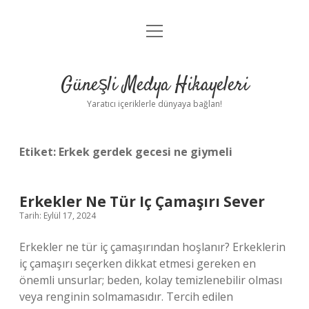
menüyü
Anasayfa
aç
Gizlilik Politikası
Güneşli Medya Hikayeleri
Yasal Uyarı
Yaratıcı içeriklerle dünyaya bağlan!
Hakkımızda
Etiket:
Erkek gerdek gecesi ne giymeli
Erkekler Ne Tür Iç Çamaşırı Sever
Tarih: Eylül 17, 2024
Erkekler ne tür iç çamaşırından hoşlanır? Erkeklerin
iç çamaşırı seçerken dikkat etmesi gereken en
önemli unsurlar; beden, kolay temizlenebilir olması
veya renginin solmamasıdır. Tercih edilen