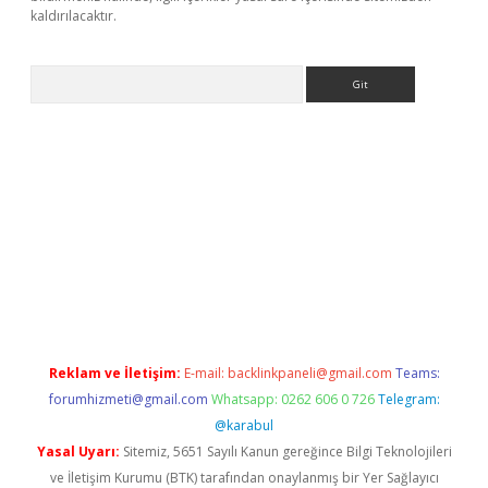
kaldırılacaktır.
Arama
et
tulipbetgiris.org
Reklam ve İletişim:
E-mail:
backlinkpaneli@gmail.com
Teams:
forumhizmeti@gmail.com
Whatsapp: 0262 606 0 726
Telegram:
@karabul
Yasal Uyarı:
Sitemiz, 5651 Sayılı Kanun gereğince Bilgi Teknolojileri
ve İletişim Kurumu (BTK) tarafından onaylanmış bir Yer Sağlayıcı