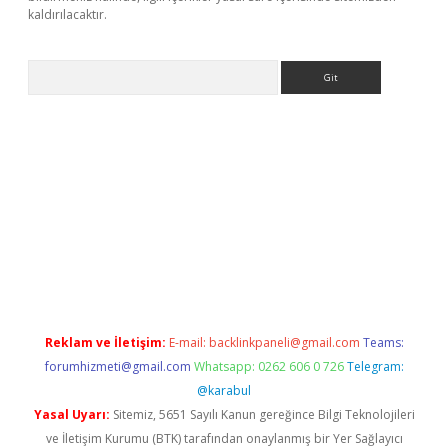
kaldırılacaktır.
Arama
ulipbetgiris.org
Reklam ve İletişim:
E-mail:
backlinkpaneli@gmail.com
Teams:
forumhizmeti@gmail.com
Whatsapp: 0262 606 0 726
Telegram:
@karabul
Yasal Uyarı:
Sitemiz, 5651 Sayılı Kanun gereğince Bilgi Teknolojileri
ve İletişim Kurumu (BTK) tarafından onaylanmış bir Yer Sağlayıcı