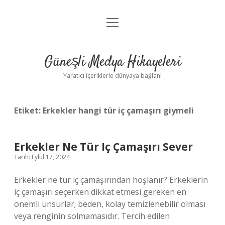
menüyü
Anasayfa
aç
Gizlilik Politikası
Güneşli Medya Hikayeleri
Yasal Uyarı
Yaratıcı içeriklerle dünyaya bağlan!
Hakkımızda
Etiket:
Erkekler hangi tür iç çamaşırı giymeli
Erkekler Ne Tür Iç Çamaşırı Sever
Tarih: Eylül 17, 2024
Erkekler ne tür iç çamaşırından hoşlanır? Erkeklerin
iç çamaşırı seçerken dikkat etmesi gereken en
önemli unsurlar; beden, kolay temizlenebilir olması
veya renginin solmamasıdır. Tercih edilen