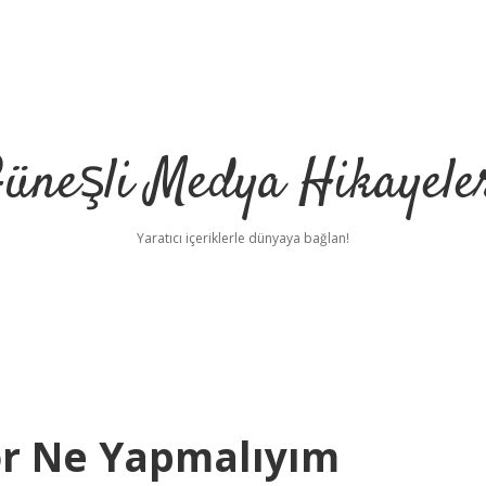
üneşli Medya Hikayele
Yaratıcı içeriklerle dünyaya bağlan!
yor Ne Yapmalıyım