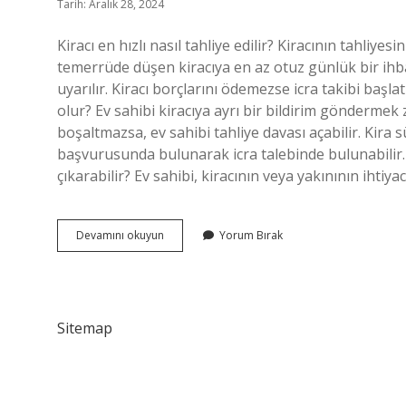
Tarih: Aralık 28, 2024
Kiracı en hızlı nasıl tahliye edilir? Kiracının tahliye
temerrüde düşen kiracıya en az otuz günlük bir ihba
uyarılır. Kiracı borçlarını ödemezse icra takibi başlat
olur? Ev sahibi kiracıya ayrı bir bildirim göndermek 
boşaltmazsa, ev sahibi tahliye davası açabilir. Kira s
başvurusunda bulunarak icra talebinde bulunabilir. 
çıkarabilir? Ev sahibi, kiracının veya yakınının ihtiy
Kiracı
Devamını okuyun
Yorum Bırak
Evi
Boşaltmıyor
Ne
Yapmalıyım
Sitemap