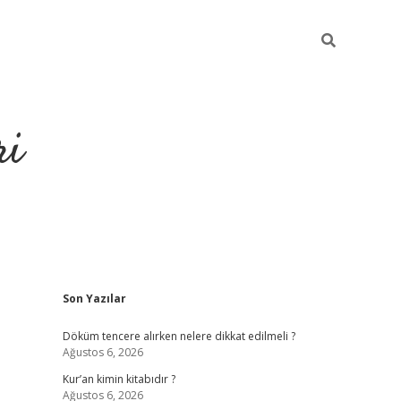
ri
Sidebar
Son Yazılar
grandoperabet
tulipbe
Döküm tencere alırken nelere dikkat edilmeli ?
Ağustos 6, 2026
Kur’an kimin kitabıdır ?
Ağustos 6, 2026