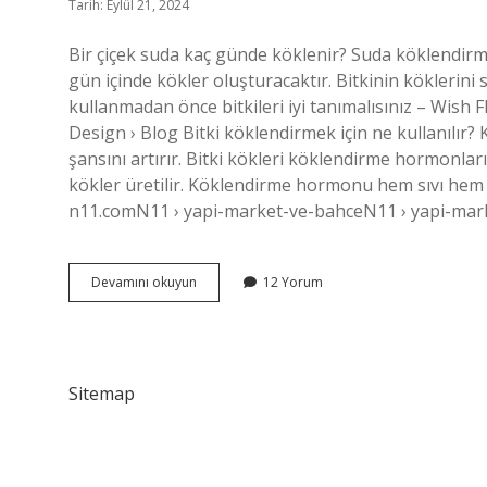
Tarih: Eylül 21, 2024
Bir çiçek suda kaç günde köklenir? Suda köklendirme
gün içinde kökler oluşturacaktır. Bitkinin kökleri
kullanmadan önce bitkileri iyi tanımalısınız – Wis
Design › Blog Bitki köklendirmek için ne kullanıl
şansını artırır. Bitki kökleri köklendirme hormonları
kökler üretilir. Köklendirme hormonu hem sıvı hem 
n11.comN11 › yapi-market-ve-bahceN11 › yapi-mark
Çiçek
Devamını okuyun
12 Yorum
Dalı
Nasıl
Köklendirilir
Sitemap