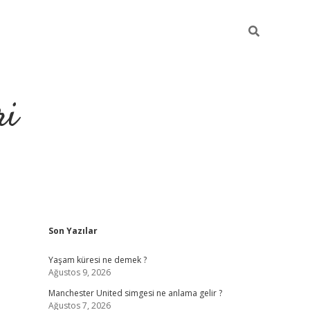
ri
Sidebar
Son Yazılar
grandoperabet
tulipbet
Yaşam küresi ne demek ?
Ağustos 9, 2026
Manchester United simgesi ne anlama gelir ?
Ağustos 7, 2026