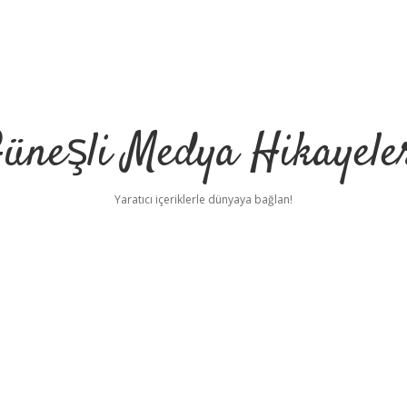
üneşli Medya Hikayele
Yaratıcı içeriklerle dünyaya bağlan!