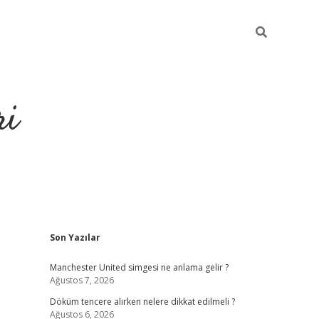
ri
Sidebar
Son Yazılar
grandoperabet
tulipbet
Manchester United simgesi ne anlama gelir ?
Ağustos 7, 2026
Döküm tencere alırken nelere dikkat edilmeli ?
Ağustos 6, 2026