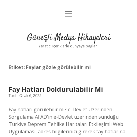
menüyü
Anasayfa
aç
Gizlilik Politikası
Güneşli Medya Hikayeleri
Yasal Uyarı
Yaratıcı içeriklerle dünyaya bağlan!
Hakkımızda
Etiket:
Faylar gözle görülebilir mi
Fay Hatları Doldurulabilir Mi
Tarih: Ocak 6, 2025
Fay hatları görülebilir mi? e-Devlet Üzerinden
Sorgulama AFAD’ın e-Devlet üzerinden sunduğu
Türkiye Deprem Tehlike Haritaları Etkileşimli Web
Uygulaması, adres bilgilerinizi girerek fay hatlarına