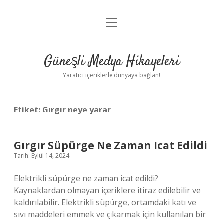
menüyü
Anasayfa
aç
Gizlilik Politikası
Güneşli Medya Hikayeleri
Yasal Uyarı
Yaratıcı içeriklerle dünyaya bağlan!
Hakkımızda
Etiket:
Gırgır neye yarar
Gırgır Süpürge Ne Zaman Icat Edildi
Tarih: Eylül 14, 2024
Elektrikli süpürge ne zaman icat edildi?
Kaynaklardan olmayan içeriklere itiraz edilebilir ve
kaldırılabilir. Elektrikli süpürge, ortamdaki katı ve
sıvı maddeleri emmek ve çıkarmak için kullanılan bir