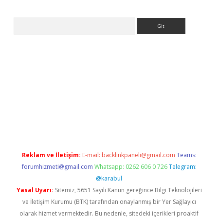
Arama
et
tulipbetgiris.org
Reklam ve İletişim:
E-mail:
backlinkpaneli@gmail.com
Teams:
forumhizmeti@gmail.com
Whatsapp: 0262 606 0 726
Telegram:
@karabul
Yasal Uyarı:
Sitemiz, 5651 Sayılı Kanun gereğince Bilgi Teknolojileri
ve İletişim Kurumu (BTK) tarafından onaylanmış bir Yer Sağlayıcı
olarak hizmet vermektedir. Bu nedenle, sitedeki içerikleri proaktif