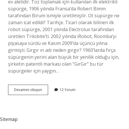
ev aletidir. Toz toplamak için kullanılan ilk elektrikli
süpürge, 1906 yılında Fransa’da Robert Bimm
tarafından Birum ismiyle üretilmiştir. Ot süpürge ne
zaman icat edildi? Tarihçe. Ticari olarak bilinen ilk
robot süpürge, 2001 yılında Electrolux tarafından
üretilen Trilobite’ti. 2002 yılında iRobot, Roomba’yı
piyasaya sürdü ve Kasım 2009’da üçüncü yılına
girmişti. Gırgır ın adı neden gırgır? 1960’larda fırça
süpürgenin yerini alan büyük bir yenilik olduğu için,
şirketin patentli markası olan “GırGır” bu tür
süpürgeler için yaygın…
Gırgır
Devamını okuyun
12 Yorum
Süpürge
Ne
Zaman
Icat
Edildi
Sitemap