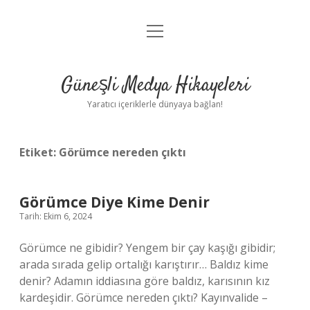
menüyü
Anasayfa
aç
Gizlilik Politikası
Güneşli Medya Hikayeleri
Yasal Uyarı
Yaratıcı içeriklerle dünyaya bağlan!
Hakkımızda
Etiket:
Görümce nereden çıktı
Görümce Diye Kime Denir
Tarih: Ekim 6, 2024
Görümce ne gibidir? Yengem bir çay kaşığı gibidir;
arada sırada gelip ortalığı karıştırır… Baldız kime
denir? Adamın iddiasına göre baldız, karısının kız
kardeşidir. Görümce nereden çıktı? Kayınvalide –