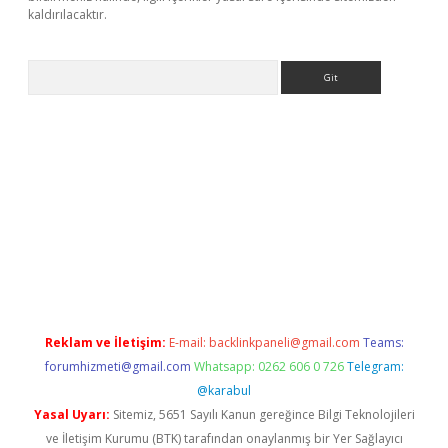
kaldırılacaktır.
Arama
et
tulipbetgiris.org
Reklam ve İletişim:
E-mail:
backlinkpaneli@gmail.com
Teams:
forumhizmeti@gmail.com
Whatsapp: 0262 606 0 726
Telegram:
@karabul
Yasal Uyarı:
Sitemiz, 5651 Sayılı Kanun gereğince Bilgi Teknolojileri
ve İletişim Kurumu (BTK) tarafından onaylanmış bir Yer Sağlayıcı