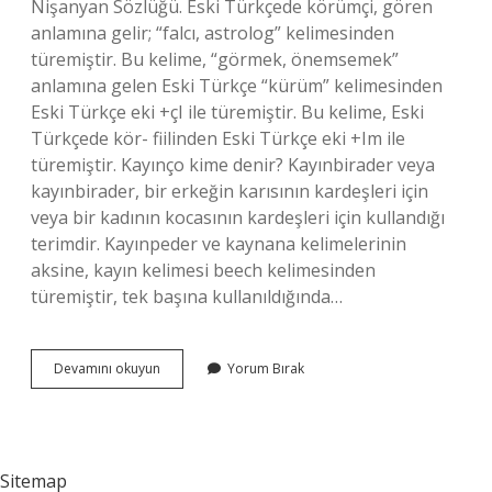
Nişanyan Sözlüğü. Eski Türkçede körümçi, gören
anlamına gelir; “falcı, astrolog” kelimesinden
türemiştir. Bu kelime, “görmek, önemsemek”
anlamına gelen Eski Türkçe “kürüm” kelimesinden
Eski Türkçe eki +çI ile türemiştir. Bu kelime, Eski
Türkçede kör- fiilinden Eski Türkçe eki +Im ile
türemiştir. Kayınço kime denir? Kayınbirader veya
kayınbirader, bir erkeğin karısının kardeşleri için
veya bir kadının kocasının kardeşleri için kullandığı
terimdir. Kayınpeder ve kaynana kelimelerinin
aksine, kayın kelimesi beech kelimesinden
türemiştir, tek başına kullanıldığında…
Görümce
Devamını okuyun
Yorum Bırak
Diye
Kime
Denir
Sitemap