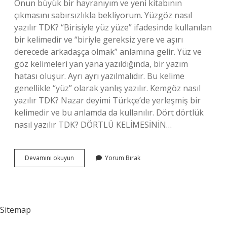
Onun büyük bir hayranıyım ve yeni kitabının
çıkmasını sabırsızlıkla bekliyorum. Yüzgöz nasıl
yazılır TDK? “Birisiyle yüz yüze” ifadesinde kullanılan
bir kelimedir ve “biriyle gereksiz yere ve aşırı
derecede arkadaşça olmak” anlamına gelir. Yüz ve
göz kelimeleri yan yana yazıldığında, bir yazım
hatası oluşur. Ayrı ayrı yazılmalıdır. Bu kelime
genellikle “yüz” olarak yanlış yazılır. Kemgöz nasıl
yazılır TDK? Nazar deyimi Türkçe’de yerleşmiş bir
kelimedir ve bu anlamda da kullanılır. Dört dörtlük
nasıl yazılır TDK? DÖRTLÜ KELİMESİNİN…
Dörtgöz
Devamını okuyun
Yorum Bırak
Nasıl
Yazılır
Tdk
Sitemap