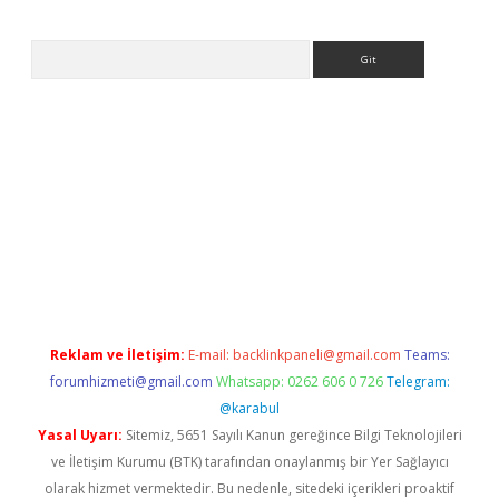
Arama
et
tulipbetgiris.org
Reklam ve İletişim:
E-mail:
backlinkpaneli@gmail.com
Teams:
forumhizmeti@gmail.com
Whatsapp: 0262 606 0 726
Telegram:
@karabul
Yasal Uyarı:
Sitemiz, 5651 Sayılı Kanun gereğince Bilgi Teknolojileri
ve İletişim Kurumu (BTK) tarafından onaylanmış bir Yer Sağlayıcı
olarak hizmet vermektedir. Bu nedenle, sitedeki içerikleri proaktif