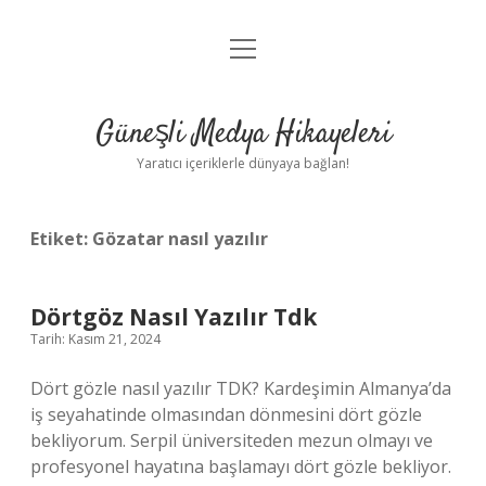
menüyü
Anasayfa
aç
Gizlilik Politikası
Güneşli Medya Hikayeleri
Yasal Uyarı
Yaratıcı içeriklerle dünyaya bağlan!
Hakkımızda
Etiket:
Gözatar nasıl yazılır
Dörtgöz Nasıl Yazılır Tdk
Tarih: Kasım 21, 2024
Dört gözle nasıl yazılır TDK? Kardeşimin Almanya’da
iş seyahatinde olmasından dönmesini dört gözle
bekliyorum. Serpil üniversiteden mezun olmayı ve
profesyonel hayatına başlamayı dört gözle bekliyor.