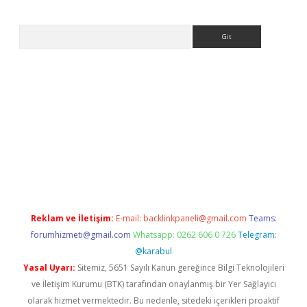
Arama
et
tulipbetgiris.org
Reklam ve İletişim:
E-mail:
backlinkpaneli@gmail.com
Teams:
forumhizmeti@gmail.com
Whatsapp: 0262 606 0 726
Telegram:
@karabul
Yasal Uyarı:
Sitemiz, 5651 Sayılı Kanun gereğince Bilgi Teknolojileri
ve İletişim Kurumu (BTK) tarafından onaylanmış bir Yer Sağlayıcı
olarak hizmet vermektedir. Bu nedenle, sitedeki içerikleri proaktif