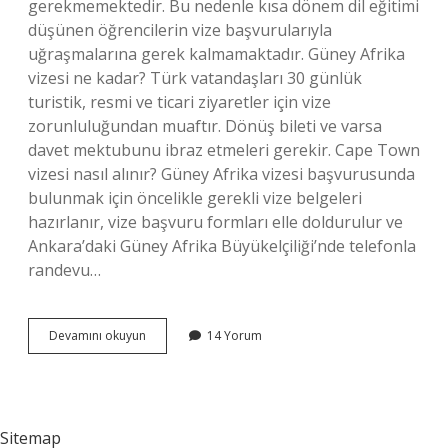
gerekmemektedir. Bu nedenle kısa dönem dil eğitimi
düşünen öğrencilerin vize başvurularıyla
uğraşmalarına gerek kalmamaktadır. Güney Afrika
vizesi ne kadar? Türk vatandaşları 30 günlük
turistik, resmi ve ticari ziyaretler için vize
zorunluluğundan muaftır. Dönüş bileti ve varsa
davet mektubunu ibraz etmeleri gerekir. Cape Town
vizesi nasıl alınır? Güney Afrika vizesi başvurusunda
bulunmak için öncelikle gerekli vize belgeleri
hazırlanır, vize başvuru formları elle doldurulur ve
Ankara’daki Güney Afrika Büyükelçiliği’nde telefonla
randevu…
South
Devamını okuyun
14 Yorum
Africa
Vize
Istiyor
Mu
Sitemap