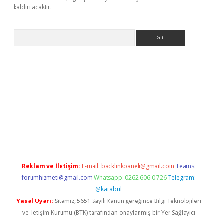
kaldırılacaktır.
Arama
et
tulipbetgiris.org
Reklam ve İletişim:
E-mail:
backlinkpaneli@gmail.com
Teams:
forumhizmeti@gmail.com
Whatsapp: 0262 606 0 726
Telegram:
@karabul
Yasal Uyarı:
Sitemiz, 5651 Sayılı Kanun gereğince Bilgi Teknolojileri
ve İletişim Kurumu (BTK) tarafından onaylanmış bir Yer Sağlayıcı