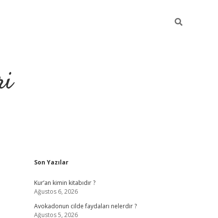
ri
Sidebar
Son Yazılar
grandoperabet
tulipb
Kur’an kimin kitabıdır ?
Ağustos 6, 2026
Avokadonun cilde faydaları nelerdir ?
Ağustos 5, 2026