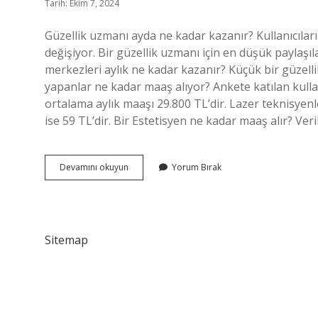
Tarih: Ekim 7, 2024
Güzellik uzmanı ayda ne kadar kazanır? Kullanıcıları
değişiyor. Bir güzellik uzmanı için en düşük paylaşı
merkezleri aylık ne kadar kazanır? Küçük bir güzelli
yapanlar ne kadar maaş alıyor? Ankete katılan kullan
ortalama aylık maaşı 29.800 TL’dir. Lazer teknisyen
ise 59 TL’dir. Bir Estetisyen ne kadar maaş alır? Ver
Güzellik
Devamını okuyun
Yorum Bırak
Uzmanları
Ne
Kadar
Maaş
Alıyor
Sitemap