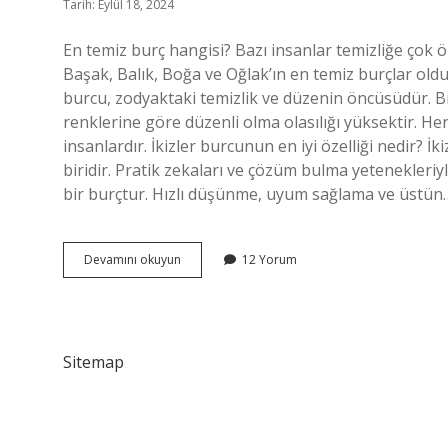
Tarih: Eylül 18, 2024
En temiz burç hangisi? Bazı insanlar temizliğe çok ön
Başak, Balık, Boğa ve Oğlak’ın en temiz burçlar old
burcu, zodyaktaki temizlik ve düzenin öncüsüdür. Bi
renklerine göre düzenli olma olasılığı yüksektir. He
insanlardır. İkizler burcunun en iyi özelliği nedir? 
biridir. Pratik zekaları ve çözüm bulma yetenekleriyl
bir burçtur. Hızlı düşünme, uyum sağlama ve üstün
İKizler
Devamını okuyun
12 Yorum
Burcu
Temiz
Mi
Sitemap