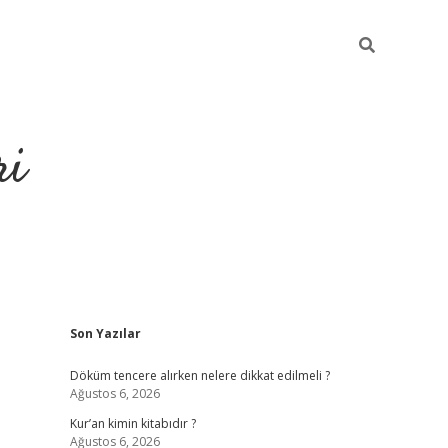
ri
Sidebar
Son Yazılar
grandopera
Döküm tencere alırken nelere dikkat edilmeli ?
Ağustos 6, 2026
Kur’an kimin kitabıdır ?
Ağustos 6, 2026