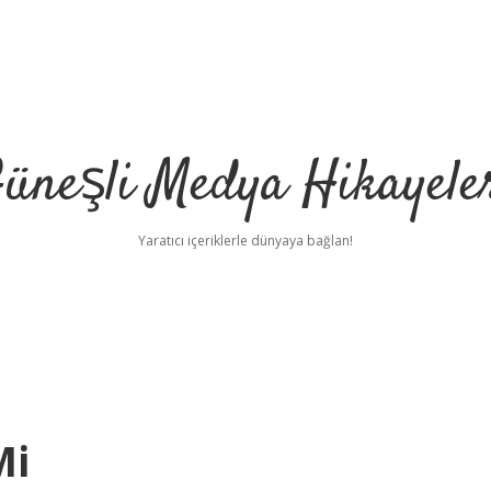
üneşli Medya Hikayele
Yaratıcı içeriklerle dünyaya bağlan!
Mi