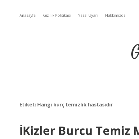
Anasayfa
Gizlilik Politikası
Yasal Uyarı
Hakkımızda
G
Etiket:
Hangi burç temizlik hastasıdır
İKizler Burcu Temiz 