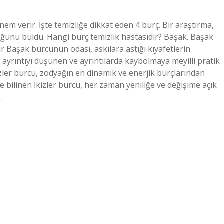
em verir. İşte temizliğe dikkat eden 4 burç. Bir araştırma,
uğunu buldu. Hangi burç temizlik hastasıdır? Başak. Başak
r Başak burcunun odası, askılara astığı kıyafetlerin
r ayrıntıyı düşünen ve ayrıntılarda kaybolmaya meyilli pratik
İkizler burcu, zodyağın en dinamik ve enerjik burçlarından
e bilinen İkizler burcu, her zaman yeniliğe ve değişime açık
…