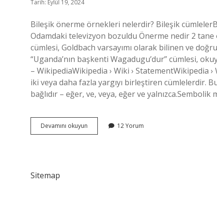
Tarih: Eylül 19, 2024
Bileşik önerme örnekleri nelerdir? Bileşik cümleler
Odamdaki televizyon bozuldu Önerme nedir 2 tane örn
cümlesi, Goldbach varsayımı olarak bilinen ve doğru
“Uganda’nın başkenti Wagadugu’dur” cümlesi, okuyan
– WikipediaWikipedia › Wiki › StatementWikipedia › 
iki veya daha fazla yargıyı birleştiren cümlelerdir. 
bağlıdır – eğer, ve, veya, eğer ve yalnızca.Semboli
Bileşik
Devamını okuyun
12 Yorum
Önerme
Nedir
Örnekleri
Sitemap