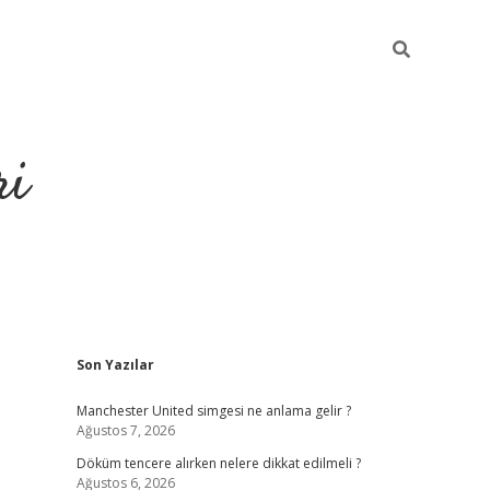
ri
Sidebar
Son Yazılar
grandoperabet
tulipbet
Manchester United simgesi ne anlama gelir ?
Ağustos 7, 2026
Döküm tencere alırken nelere dikkat edilmeli ?
Ağustos 6, 2026