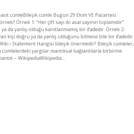
Basit cümleBileşik cümle Bugün 29 Ekim VE Pazartesi.
ek? Örnek 1: “Her çift sayı iki asal sayının toplamıdır”
 ya da yanlış olduğu kanıtlanmamış bir ifadedir. Örnek 2:
 kişi doğru ya da yanlış olduğunu bilmese bile bir ifadedir
Wiki › Statement Hangisi bileşik önermedir? Bileşik cümleler,
Bu cümlelerdeki yargılar mantıksal bağlantılarla birbirine
k mantık – WikipediaWikipedia…