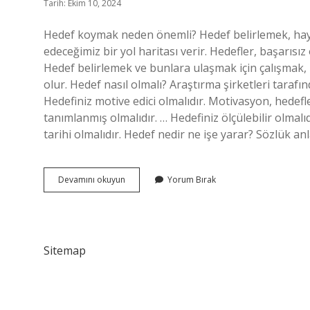
Tarih: Ekim 10, 2024
Hedef koymak neden önemli? Hedef belirlemek, hayat
edeceğimiz bir yol haritası verir. Hedefler, başarısı
Hedef belirlemek ve bunlara ulaşmak için çalışmak,
olur. Hedef nasıl olmalı? Araştırma şirketleri tarafı
Hedefiniz motive edici olmalıdır. Motivasyon, hedefle
tanımlanmış olmalıdır. … Hedefiniz ölçülebilir olmalıdı
tarihi olmalıdır. Hedef nedir ne işe yarar? Sözlük 
Hedef
Devamını okuyun
Yorum Bırak
Ne
Işe
Yarar
Sitemap