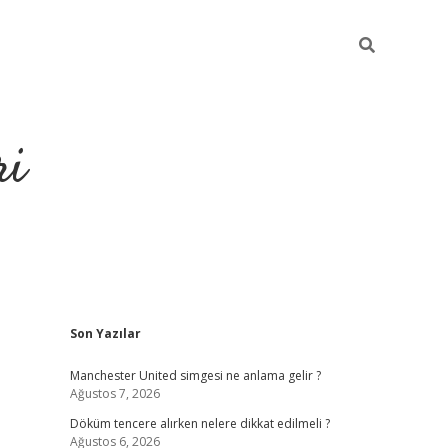
ri
Sidebar
Son Yazılar
grandoperabet
tulipbe
Manchester United simgesi ne anlama gelir ?
Ağustos 7, 2026
Döküm tencere alırken nelere dikkat edilmeli ?
Ağustos 6, 2026