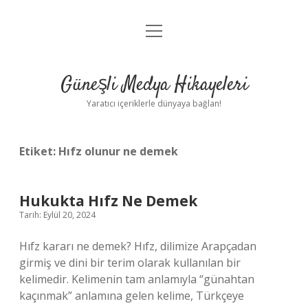
menüyü
Anasayfa
aç
Gizlilik Politikası
Güneşli Medya Hikayeleri
Yasal Uyarı
Yaratıcı içeriklerle dünyaya bağlan!
Hakkımızda
Etiket:
Hıfz olunur ne demek
Hukukta Hıfz Ne Demek
Tarih: Eylül 20, 2024
Hıfz kararı ne demek? Hıfz, dilimize Arapçadan
girmiş ve dini bir terim olarak kullanılan bir
kelimedir. Kelimenin tam anlamıyla “günahtan
kaçınmak” anlamına gelen kelime, Türkçeye