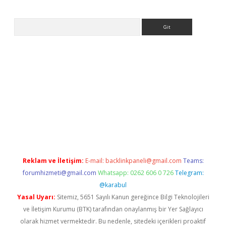
Arama
et
tulipbetgiris.org
Reklam ve İletişim:
E-mail:
backlinkpaneli@gmail.com
Teams:
forumhizmeti@gmail.com
Whatsapp: 0262 606 0 726
Telegram:
@karabul
Yasal Uyarı:
Sitemiz, 5651 Sayılı Kanun gereğince Bilgi Teknolojileri
ve İletişim Kurumu (BTK) tarafından onaylanmış bir Yer Sağlayıcı
olarak hizmet vermektedir. Bu nedenle, sitedeki içerikleri proaktif