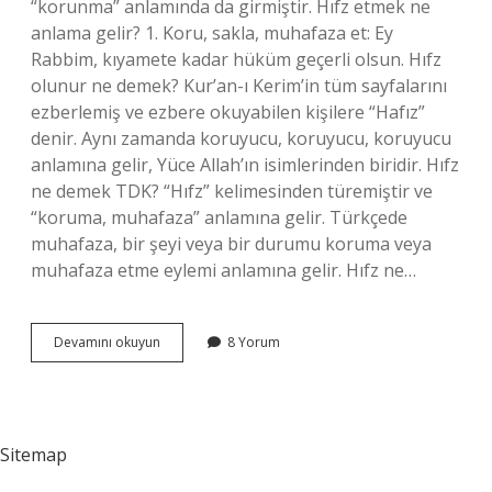
“korunma” anlamında da girmiştir. Hıfz etmek ne
anlama gelir? 1. Koru, sakla, muhafaza et: Ey
Rabbim, kıyamete kadar hüküm geçerli olsun. Hıfz
olunur ne demek? Kur’an-ı Kerim’in tüm sayfalarını
ezberlemiş ve ezbere okuyabilen kişilere “Hafız”
denir. Aynı zamanda koruyucu, koruyucu, koruyucu
anlamına gelir, Yüce Allah’ın isimlerinden biridir. Hıfz
ne demek TDK? “Hıfz” kelimesinden türemiştir ve
“koruma, muhafaza” anlamına gelir. Türkçede
muhafaza, bir şeyi veya bir durumu koruma veya
muhafaza etme eylemi anlamına gelir. Hıfz ne…
Hukukta
Devamını okuyun
8 Yorum
Hıfz
Ne
Demek
Sitemap