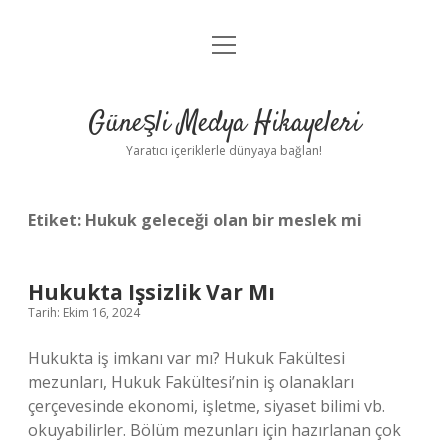
menüyü
Anasayfa
aç
Gizlilik Politikası
Güneşli Medya Hikayeleri
Yasal Uyarı
Yaratıcı içeriklerle dünyaya bağlan!
Hakkımızda
Etiket:
Hukuk geleceği olan bir meslek mi
Hukukta Işsizlik Var Mı
Tarih: Ekim 16, 2024
Hukukta iş imkanı var mı? Hukuk Fakültesi
mezunları, Hukuk Fakültesi’nin iş olanakları
çerçevesinde ekonomi, işletme, siyaset bilimi vb.
okuyabilirler. Bölüm mezunları için hazırlanan çok