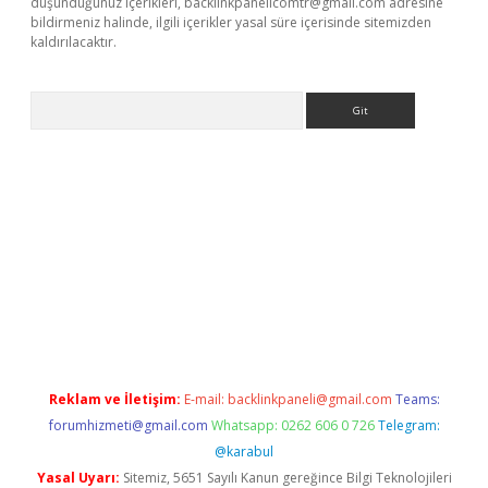
düşündüğünüz içerikleri,
backlinkpanelicomtr@gmail.com
adresine
bildirmeniz halinde, ilgili içerikler yasal süre içerisinde sitemizden
kaldırılacaktır.
Arama
et
tulipbetgiris.org
Reklam ve İletişim:
E-mail:
backlinkpaneli@gmail.com
Teams:
forumhizmeti@gmail.com
Whatsapp: 0262 606 0 726
Telegram:
@karabul
Yasal Uyarı:
Sitemiz, 5651 Sayılı Kanun gereğince Bilgi Teknolojileri