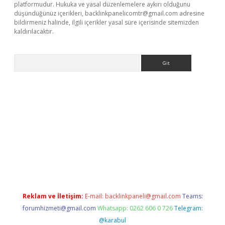
platformudur. Hukuka ve yasal düzenlemelere aykırı olduğunu
düşündüğünüz içerikleri,
backlinkpanelicomtr@gmail.com
adresine
bildirmeniz halinde, ilgili içerikler yasal süre içerisinde sitemizden
kaldırılacaktır.
Arama
bet
tulipbetgiris.org
Reklam ve İletişim:
E-mail:
backlinkpaneli@gmail.com
Teams:
forumhizmeti@gmail.com
Whatsapp: 0262 606 0 726
Telegram:
@karabul