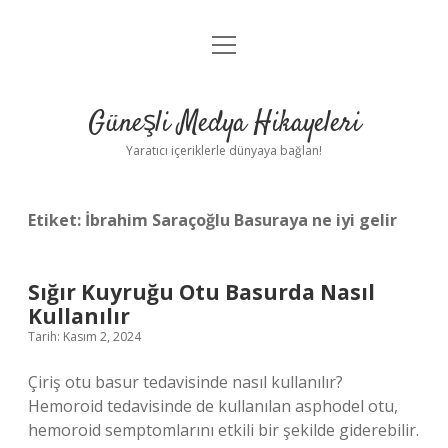
menüyü
Anasayfa
aç
Gizlilik Politikası
Güneşli Medya Hikayeleri
Yasal Uyarı
Yaratıcı içeriklerle dünyaya bağlan!
Hakkımızda
Etiket:
İbrahim Saraçoğlu Basuraya ne iyi gelir
Sığır Kuyruğu Otu Basurda Nasıl
Kullanılır
Tarih: Kasım 2, 2024
Çiriş otu basur tedavisinde nasıl kullanılır?
Hemoroid tedavisinde de kullanılan asphodel otu,
hemoroid semptomlarını etkili bir şekilde giderebilir.