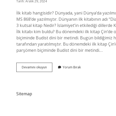
Tarih: Aralık 29, 2024
İlk kitab hangisidir? Dünyada, yani Dünya’da yazılmı
MS 868’de yazılmıştır. Dünyanın ilk kitabının adı “D
3 kutsal kitap Nedir? İslamiyet’in etkilediği dillerde
İlk kitabı kim buldu? Bu dönemdeki ilk kitap Çin’de 
biçiminde Budist dini bir metindi. Bugün bildiğimiz
tarafından yaratılmıştır. Bu dönemdeki ilk kitap Çin’
parşömen biçiminde Budist dini bir metindi.…
Ilk
Devamını okuyun
Yorum Bırak
Kitap
Nedir
Sitemap