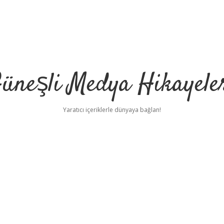
üneşli Medya Hikayele
Yaratıcı içeriklerle dünyaya bağlan!