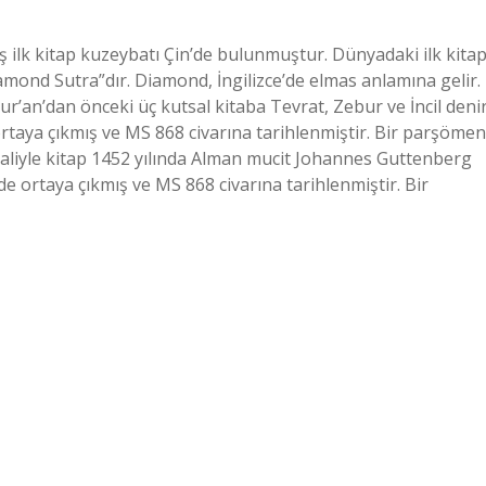
ş ilk kitap kuzeybatı Çin’de bulunmuştur. Dünyadaki ilk kita
iamond Sutra”dır. Diamond, İngilizce’de elmas anlamına gelir.
 Kur’an’dan önceki üç kutsal kitaba Tevrat, Zebur ve İncil denir
ortaya çıkmış ve MS 868 civarına tarihlenmiştir. Bir parşömen
 haliyle kitap 1452 yılında Alman mucit Johannes Guttenberg
de ortaya çıkmış ve MS 868 civarına tarihlenmiştir. Bir