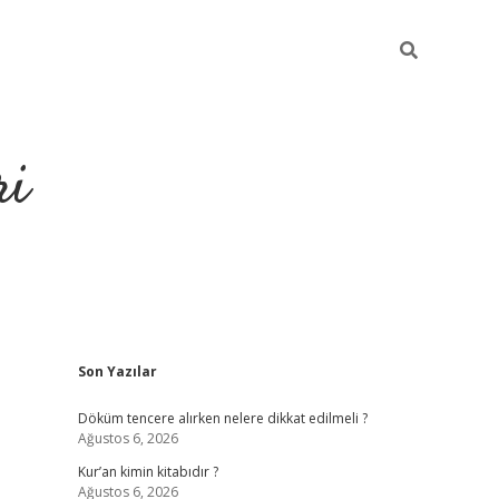
ri
Sidebar
Son Yazılar
grandoperabet
tulipbet
Döküm tencere alırken nelere dikkat edilmeli ?
Ağustos 6, 2026
Kur’an kimin kitabıdır ?
Ağustos 6, 2026