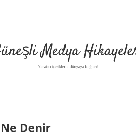
üneşli Medya Hikayele
Yaratıcı içeriklerle dünyaya bağlan!
e Ne Denir