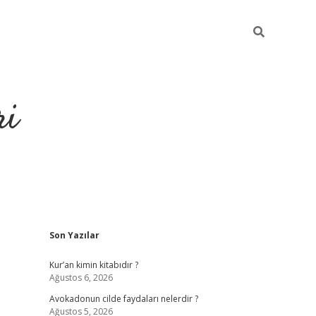
ri
Sidebar
Son Yazılar
grandoperabet
tulipbet
Kur’an kimin kitabıdır ?
Ağustos 6, 2026
Avokadonun cilde faydaları nelerdir ?
Ağustos 5, 2026