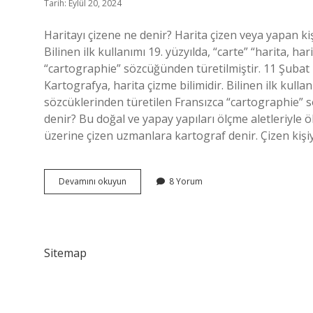
Tarih: Eylül 20, 2024
Haritayı çizene ne denir? Harita çizen veya yapan kiş
Bilinen ilk kullanımı 19. yüzyılda, “carte” “harita, ha
“cartographie” sözcüğünden türetilmiştir. 11 Şubat 
Kartografya, harita çizme bilimidir. Bilinen ilk kullanı
sözcüklerinden türetilen Fransızca “cartographie” s
denir? Bu doğal ve yapay yapıları ölçme aletleriyle ö
üzerine çizen uzmanlara kartograf denir. Çizen kişiy
Haritayı
Devamını okuyun
8 Yorum
Çizen
Kişiye
Ne
Denir
Sitemap