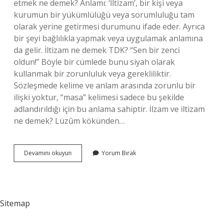
etmek ne demek? Anlamı: ‘İltizam’, bir kişi veya
kurumun bir yükümlülüğü veya sorumluluğu tam
olarak yerine getirmesi durumunu ifade eder. Ayrıca
bir şeyi bağlılıkla yapmak veya uygulamak anlamına
da gelir. İltizam ne demek TDK? “Sen bir zenci
oldun!” Böyle bir cümlede bunu siyah olarak
kullanmak bir zorunluluk veya gerekliliktir.
Sözleşmede kelime ve anlam arasında zorunlu bir
ilişki yoktur, “masa” kelimesi sadece bu şekilde
adlandırıldığı için bu anlama sahiptir. İlzam ve iltizam
ne demek? Lüzûm kökünden…
İLtizam
Devamını okuyun
Yorum Bırak
Ne
Demek
Mantik
Sitemap