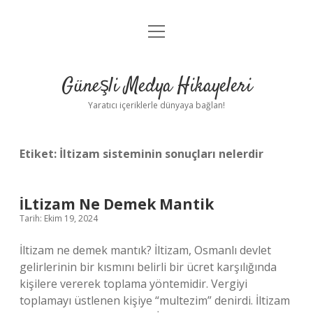
menüyü
Anasayfa
aç
Gizlilik Politikası
Güneşli Medya Hikayeleri
Yasal Uyarı
Yaratıcı içeriklerle dünyaya bağlan!
Hakkımızda
Etiket:
İltizam sisteminin sonuçları nelerdir
İLtizam Ne Demek Mantik
Tarih: Ekim 19, 2024
İltizam ne demek mantık? İltizam, Osmanlı devlet
gelirlerinin bir kısmını belirli bir ücret karşılığında
kişilere vererek toplama yöntemidir. Vergiyi
toplamayı üstlenen kişiye “multezim” denirdi. İltizam