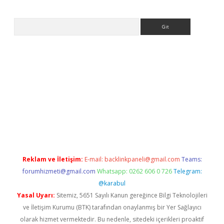
Arama
et
tulipbetgiris.org
Reklam ve İletişim:
E-mail:
backlinkpaneli@gmail.com
Teams:
forumhizmeti@gmail.com
Whatsapp: 0262 606 0 726
Telegram:
@karabul
Yasal Uyarı:
Sitemiz, 5651 Sayılı Kanun gereğince Bilgi Teknolojileri
ve İletişim Kurumu (BTK) tarafından onaylanmış bir Yer Sağlayıcı
olarak hizmet vermektedir. Bu nedenle, sitedeki içerikleri proaktif