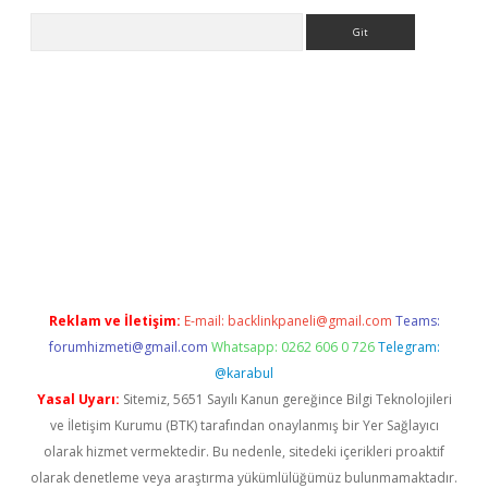
Arama
et
tulipbetgiris.org
Reklam ve İletişim:
E-mail:
backlinkpaneli@gmail.com
Teams:
forumhizmeti@gmail.com
Whatsapp: 0262 606 0 726
Telegram:
@karabul
Yasal Uyarı:
Sitemiz, 5651 Sayılı Kanun gereğince Bilgi Teknolojileri
ve İletişim Kurumu (BTK) tarafından onaylanmış bir Yer Sağlayıcı
olarak hizmet vermektedir. Bu nedenle, sitedeki içerikleri proaktif
olarak denetleme veya araştırma yükümlülüğümüz bulunmamaktadır.