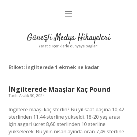
menüyü
Anasayfa
aç
Gizlilik Politikası
Güneşli Medya Hikayeleri
Yasal Uyarı
Yaratıcı içeriklerle dünyaya bağlan!
Hakkımızda
Etiket:
İngilterede 1 ekmek ne kadar
İNgilterede Maaşlar Kaç Pound
Tarih: Aralık 30, 2024
İngiltere maaşı kaç sterlin? Bu yıl saat başına 10,42
sterlinden 11,44 sterline yükseldi. 18-20 yaş arası
için asgari ücret 8,60 sterlinden 10 sterline
yükselecek. Bu yılın nisan ayında oran 7,49 sterline