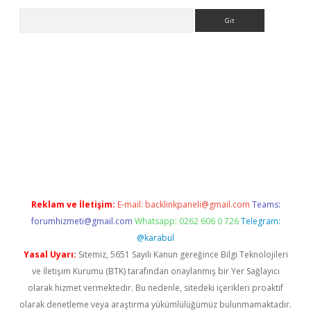
Arama
erabet
tulipbetgiris.org
Reklam ve İletişim:
E-mail:
backlinkpaneli@gmail.com
Teams:
forumhizmeti@gmail.com
Whatsapp: 0262 606 0 726
Telegram:
@karabul
Yasal Uyarı:
Sitemiz, 5651 Sayılı Kanun gereğince Bilgi Teknolojileri
ve İletişim Kurumu (BTK) tarafından onaylanmış bir Yer Sağlayıcı
olarak hizmet vermektedir. Bu nedenle, sitedeki içerikleri proaktif
olarak denetleme veya araştırma yükümlülüğümüz bulunmamaktadır.