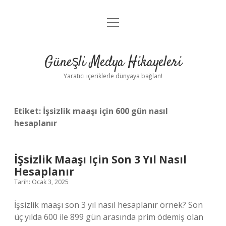
menüyü
Anasayfa
aç
Gizlilik Politikası
Güneşli Medya Hikayeleri
Yasal Uyarı
Yaratıcı içeriklerle dünyaya bağlan!
Hakkımızda
Etiket:
İşsizlik maaşı için 600 gün nasıl
hesaplanır
İŞsizlik Maaşı Için Son 3 Yıl Nasıl
Hesaplanır
Tarih: Ocak 3, 2025
İşsizlik maaşı son 3 yıl nasıl hesaplanır örnek? Son
üç yılda 600 ile 899 gün arasında prim ödemiş olan