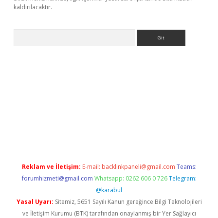
kaldırılacaktır.
Arama
ipbetgiris.org
Reklam ve İletişim:
E-mail:
backlinkpaneli@gmail.com
Teams:
forumhizmeti@gmail.com
Whatsapp: 0262 606 0 726
Telegram:
@karabul
Yasal Uyarı:
Sitemiz, 5651 Sayılı Kanun gereğince Bilgi Teknolojileri
ve İletişim Kurumu (BTK) tarafından onaylanmış bir Yer Sağlayıcı