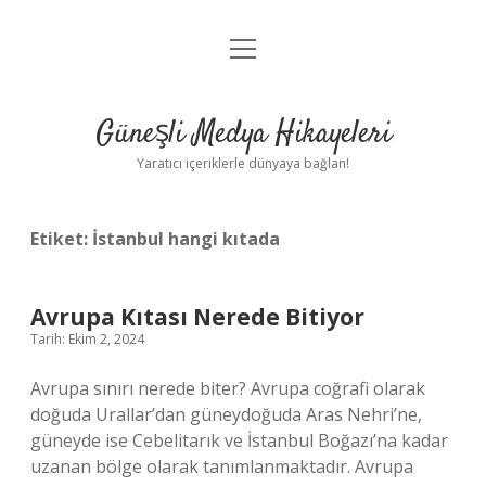
menüyü
Anasayfa
aç
Gizlilik Politikası
Güneşli Medya Hikayeleri
Yasal Uyarı
Yaratıcı içeriklerle dünyaya bağlan!
Hakkımızda
Etiket:
İstanbul hangi kıtada
Avrupa Kıtası Nerede Bitiyor
Tarih: Ekim 2, 2024
Avrupa sınırı nerede biter? Avrupa coğrafi olarak
doğuda Urallar’dan güneydoğuda Aras Nehri’ne,
güneyde ise Cebelitarık ve İstanbul Boğazı’na kadar
uzanan bölge olarak tanımlanmaktadır. Avrupa