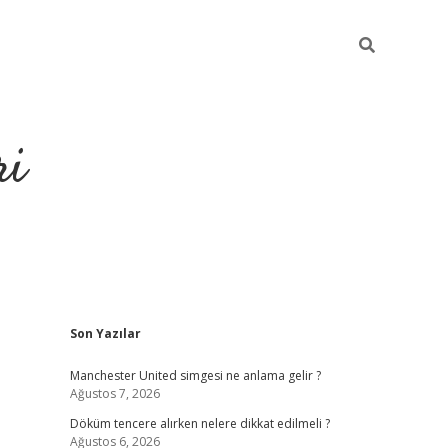
ri
Sidebar
Son Yazılar
grandoperabet
tulipbe
Manchester United simgesi ne anlama gelir ?
Ağustos 7, 2026
Döküm tencere alırken nelere dikkat edilmeli ?
Ağustos 6, 2026