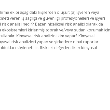
dirme ekibi aşağıdaki kişilerden oluşur: (a) İşveren veya
zmeti veren iş sağlığı ve güvenliği profesyonelleri ve işyeri
l risk analizi nedir? Bazen niceliksel risk analizi olarak da
veya ekosistemleri kirlenmiş toprak ve/veya sudan korumak içi
llanılır. Kimyasal risk analizini kim yapar? Kimyasal
sal risk analizleri yapan ve şirketlere nihai raporlar
r oldukları söylenebilir. Riskleri değerlendiren kimyasal