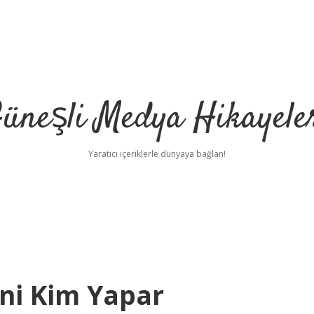
üneşli Medya Hikayele
Yaratıcı içeriklerle dünyaya bağlan!
ini Kim Yapar