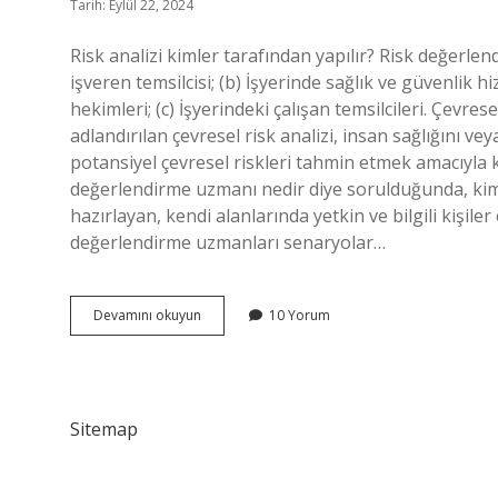
Tarih: Eylül 22, 2024
Risk analizi kimler tarafından yapılır? Risk değerlen
işveren temsilcisi; (b) İşyerinde sağlık ve güvenlik hi
hekimleri; (c) İşyerindeki çalışan temsilcileri. Çevrese
adlandırılan çevresel risk analizi, insan sağlığını 
potansiyel çevresel riskleri tahmin etmek amacıyla ku
değerlendirme uzmanı nedir diye sorulduğunda, kimya
hazırlayan, kendi alanlarında yetkin ve bilgili kişile
değerlendirme uzmanları senaryolar…
Çevresel
Devamını okuyun
10 Yorum
Risk
Analizini
Kim
Yapar
Sitemap