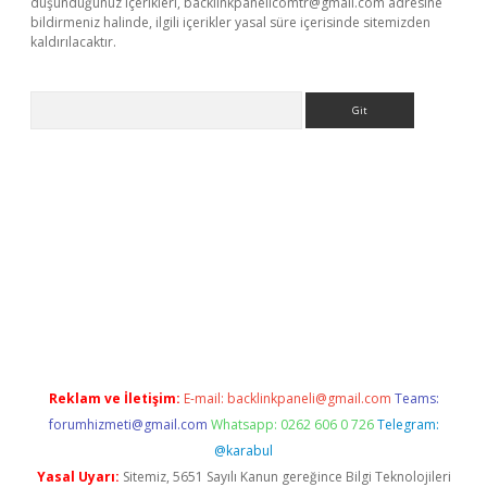
düşündüğünüz içerikleri,
backlinkpanelicomtr@gmail.com
adresine
bildirmeniz halinde, ilgili içerikler yasal süre içerisinde sitemizden
kaldırılacaktır.
Arama
et
tulipbetgiris.org
Reklam ve İletişim:
E-mail:
backlinkpaneli@gmail.com
Teams:
forumhizmeti@gmail.com
Whatsapp: 0262 606 0 726
Telegram:
@karabul
Yasal Uyarı:
Sitemiz, 5651 Sayılı Kanun gereğince Bilgi Teknolojileri