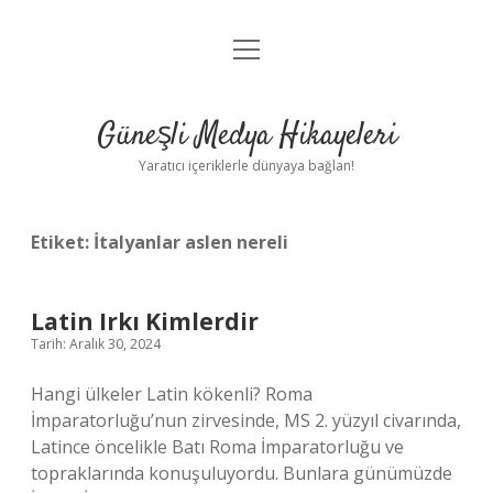
menüyü
Anasayfa
aç
Gizlilik Politikası
Güneşli Medya Hikayeleri
Yasal Uyarı
Yaratıcı içeriklerle dünyaya bağlan!
Hakkımızda
Etiket:
İtalyanlar aslen nereli
Latin Irkı Kimlerdir
Tarih: Aralık 30, 2024
Hangi ülkeler Latin kökenli? Roma
İmparatorluğu’nun zirvesinde, MS 2. yüzyıl civarında,
Latince öncelikle Batı Roma İmparatorluğu ve
topraklarında konuşuluyordu. Bunlara günümüzde