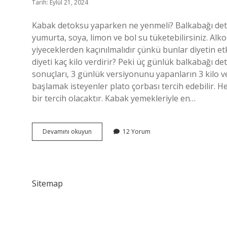
Tarih: Eylül 21, 2024
Kabak detoksu yaparken ne yenmeli? Balkabağı detok
yumurta, soya, limon ve bol su tüketebilirsiniz. Alkollü
yiyeceklerden kaçınılmalıdır çünkü bunlar diyetin etk
diyeti kaç kilo verdirir? Peki üç günlük balkabağı de
sonuçları, 3 günlük versiyonunu yapanların 3 kilo v
başlamak isteyenler plato çorbası tercih edebilir. He
bir tercih olacaktır. Kabak yemekleriyle en…
Kabak
Devamını okuyun
12 Yorum
Diyeti
Yaparken
Ekmek
Yenir
Mi
Sitemap