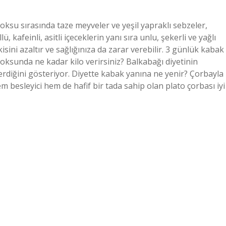
su sırasında taze meyveler ve yeşil yapraklı sebzeler,
, kafeinli, asitli içeceklerin yanı sıra unlu, şekerli ve yağlı
isini azaltır ve sağlığınıza da zarar verebilir. 3 günlük kabak
toksunda ne kadar kilo verirsiniz? Balkabağı diyetinin
erdiğini gösteriyor. Diyette kabak yanına ne yenir? Çorbayla
m besleyici hem de hafif bir tada sahip olan plato çorbası iyi