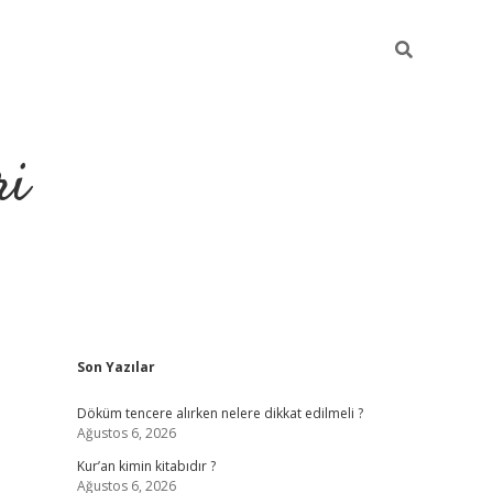
ri
Sidebar
Son Yazılar
grandoperabet
tulipbe
Döküm tencere alırken nelere dikkat edilmeli ?
Ağustos 6, 2026
Kur’an kimin kitabıdır ?
Ağustos 6, 2026