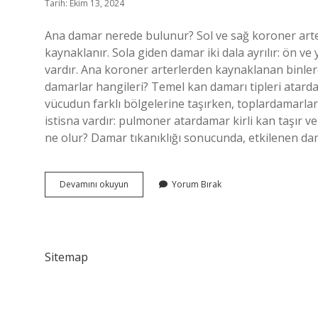
Tarih: Ekim 13, 2024
Ana damar nerede bulunur? Sol ve sağ koroner arter
kaynaklanır. Sola giden damar iki dala ayrılır: ön ve
vardır. Ana koroner arterlerden kaynaklanan binlerce 
damarlar hangileri? Temel kan damarı tipleri atarda
vücudun farklı bölgelerine taşırken, toplardamarlar 
istisna vardır: pulmoner atardamar kirli kan taşır 
ne olur? Damar tıkanıklığı sonucunda, etkilenen da
Ana
Devamını okuyun
Yorum Bırak
Damar
Nerede
Sitemap