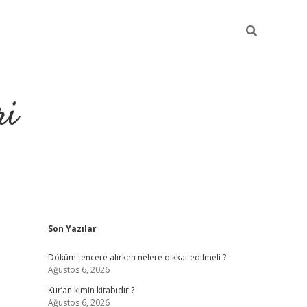
ri
Sidebar
Son Yazılar
grandoperabet
tulipbe
Döküm tencere alırken nelere dikkat edilmeli ?
Ağustos 6, 2026
Kur’an kimin kitabıdır ?
Ağustos 6, 2026