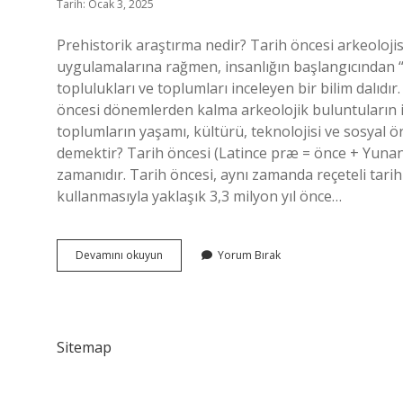
Tarih: Ocak 3, 2025
Prehistorik araştırma nedir? Tarih öncesi arkeolojisi
uygulamalarına rağmen, insanlığın başlangıcından
toplulukları ve toplumları inceleyen bir bilim dalıdı
öncesi dönemlerden kalma arkeolojik buluntuların i
toplumların yaşamı, kültürü, teknolojisi ve sosyal 
demektir? Tarih öncesi (Latince præ = önce + Yunanc
zamanıdır. Tarih öncesi, aynı zamanda reçeteli tarih ol
kullanmasıyla yaklaşık 3,3 milyon yıl önce…
Prehistorik
Devamını okuyun
Yorum Bırak
Kaynak
Nedir
Sitemap