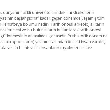
, dünyanın farklı üniversitelerindeki farklı ekollerin
 “yazının başlangıcına” kadar geçen dönemde yaşamış tüm
r. Prehistorya bölümü nedir? Tarih öncesi arkeolojisi, tarih
ncelenmesi ve bu buluntuların kullanılarak tarih öncesi
örgütlenmesinin anlaşılması çabasıdır. Prehistorik dönem ne
a ιστορία = tarih) yazının icadından önceki insan varoluş
arak da bilinir ve ilk insanların taş aletleri ilk kez