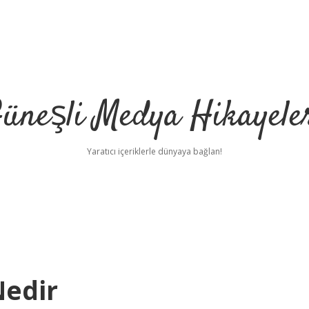
üneşli Medya Hikayele
Yaratıcı içeriklerle dünyaya bağlan!
Nedir