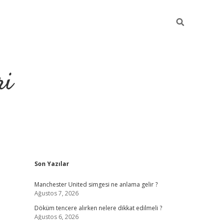
ri
Sidebar
Son Yazılar
grandoperabet
tulipb
Manchester United simgesi ne anlama gelir ?
Ağustos 7, 2026
Döküm tencere alırken nelere dikkat edilmeli ?
Ağustos 6, 2026