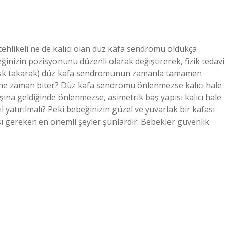
hlikeli ne de kalıcı olan düz kafa sendromu oldukça
ğinizin pozisyonunu düzenli olarak değiştirerek, fizik tedavi
kask takarak) düz kafa sendromunun zamanla tamamen
ki ne zaman biter? Düz kafa sendromu önlenmezse kalıcı hale
ına geldiğinde önlenmezse, asimetrik baş yapısı kalıcı hale
l yatırılmalı? Peki bebeğinizin güzel ve yuvarlak bir kafası
sı gereken en önemli şeyler şunlardır: Bebekler güvenlik