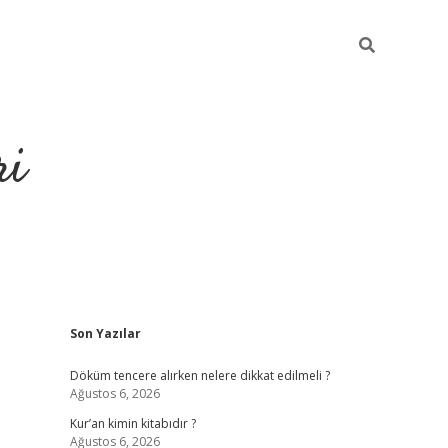
ri
Sidebar
Son Yazılar
grandoperab
Döküm tencere alırken nelere dikkat edilmeli ?
Ağustos 6, 2026
Kur’an kimin kitabıdır ?
Ağustos 6, 2026