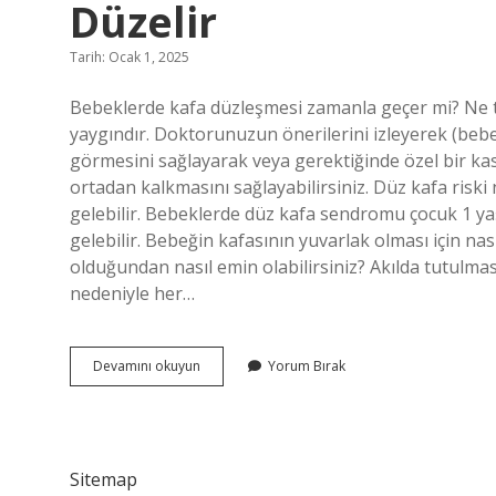
Düzelir
Tarih: Ocak 1, 2025
Bebeklerde kafa düzleşmesi zamanla geçer mi? Ne te
yaygındır. Doktorunuzun önerilerini izleyerek (bebe
görmesini sağlayarak veya gerektiğinde özel bir 
ortadan kalkmasını sağlayabilirsiniz. Düz kafa ris
gelebilir. Bebeklerde düz kafa sendromu çocuk 1 yaş
gelebilir. Bebeğin kafasının yuvarlak olması için nası
olduğundan nasıl emin olabilirsiniz? Akılda tutulma
nedeniyle her…
Bebeklerde
Devamını okuyun
Yorum Bırak
Duz
Kafa
Ne
Zamana
Kadar
Sitemap
Düzelir