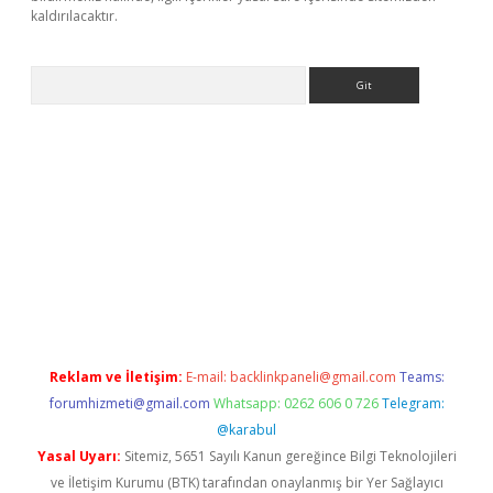
kaldırılacaktır.
Arama
et
tulipbetgiris.org
Reklam ve İletişim:
E-mail:
backlinkpaneli@gmail.com
Teams:
forumhizmeti@gmail.com
Whatsapp: 0262 606 0 726
Telegram:
@karabul
Yasal Uyarı:
Sitemiz, 5651 Sayılı Kanun gereğince Bilgi Teknolojileri
ve İletişim Kurumu (BTK) tarafından onaylanmış bir Yer Sağlayıcı