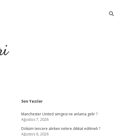
ri
Sidebar
Son Yazılar
grandoperabet
tulipb
Manchester United simgesi ne anlama gelir ?
Ağustos 7, 2026
Döküm tencere alırken nelere dikkat edilmeli ?
Ağustos 6, 2026