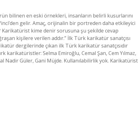
n bilinen en eski örnekleri, insanların belirli kusurlarını
nci’den gelir. Amaç, orijinalin bir portreden daha etkileyici
r? Karikatürist kime denir sorusuna şu şekilde cevap
ğraşan kişilere verilen addır.” İlk Türk karikatür sanatçısı
ikatür dergilerinde çıkan ilk Türk karikatür sanatçısıdır
ürk karikatüristler: Selma Emiroğlu, Cemal Şan, Cem Yılmaz,
Nadir Güler, Gani Müjde. Kullanılabilirlik yok. Karikatürist