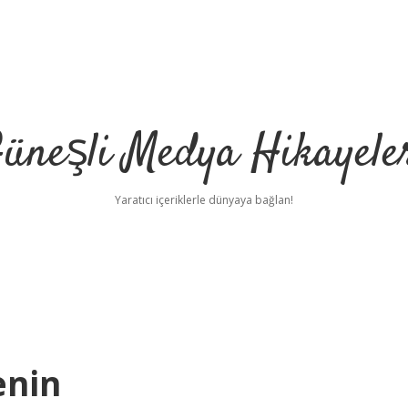
üneşli Medya Hikayele
Yaratıcı içeriklerle dünyaya bağlan!
enin