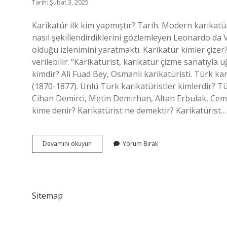
Tarih: Şubat 3, 2025
Karikatür ilk kim yapmıştır? Tarih. Modern karikatürü
nasıl şekillendirdiklerini gözlemleyen Leonardo da Vi
olduğu izlenimini yaratmaktı. Karikatür kimler çize
verilebilir: “Karikatürist, karikatür çizme sanatıyla u
kimdir? Ali Fuad Bey, Osmanlı karikatüristi. Türk kar
(1870-1877). Ünlü Türk karikatüristler kimlerdir? T
Cihan Demirci, Metin Demirhan, Altan Erbulak, Cemal 
kime denir? Karikatürist ne demektir? Karikatürist…
Karikatür
Devamını okuyun
Yorum Bırak
Hangi
Ülkenin
Sitemap