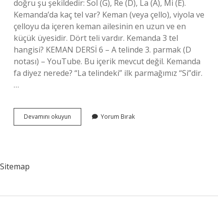
doğru şu şekildedir: Sol (G), Re (D), La (A), Mi (E).
Kemanda’da kaç tel var? Keman (veya çello), viyola ve
çelloyu da içeren keman ailesinin en uzun ve en
küçük üyesidir. Dört teli vardır. Kemanda 3 tel
hangisi? KEMAN DERSİ 6 – A telinde 3. parmak (D
notası) – YouTube. Bu içerik mevcut değil. Kemanda
fa diyez nerede? “La telindeki” ilk parmağımız “Si”dir.
…
Kemanda
Devamını okuyun
Yorum Bırak
Kaç
Nota
Var
Sitemap