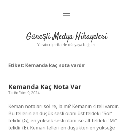
menüyü
Anasayfa
aç
Gizlilik Politikası
Güneşli Medya Hikayeleri
Yasal Uyarı
Yaratıcı içeriklerle dünyaya bağlan!
Hakkımızda
Etiket:
Kemanda kaç nota vardır
Kemanda Kaç Nota Var
Tarih: Ekim 9, 2024
Keman notaları sol re, la mı? Kemanın 4 teli vardır.
Bu tellerin en düşük sesli olanı üst teldeki “Sol”
telidir (G); en yüksek sesli olanı ise alt teldeki “Mi”
telidir (E). Keman telleri en düşükten en yükseğe