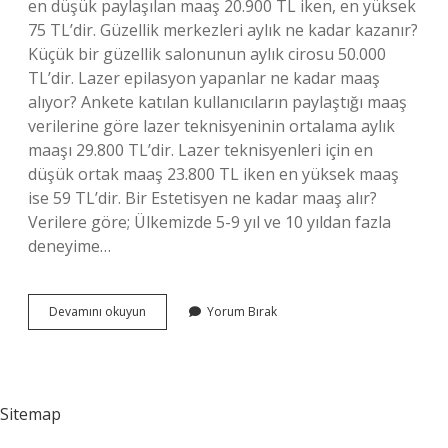
en düşük paylaşılan maaş 20.900 TL iken, en yüksek
75 TL’dir. Güzellik merkezleri aylık ne kadar kazanır?
Küçük bir güzellik salonunun aylık cirosu 50.000
TL’dir. Lazer epilasyon yapanlar ne kadar maaş
alıyor? Ankete katılan kullanıcıların paylaştığı maaş
verilerine göre lazer teknisyeninin ortalama aylık
maaşı 29.800 TL’dir. Lazer teknisyenleri için en
düşük ortak maaş 23.800 TL iken en yüksek maaş
ise 59 TL’dir. Bir Estetisyen ne kadar maaş alır?
Verilere göre; Ülkemizde 5-9 yıl ve 10 yıldan fazla
deneyime…
Güzellik
Devamını okuyun
Yorum Bırak
Uzmanları
Ne
Kadar
Maaş
Alıyor
Sitemap