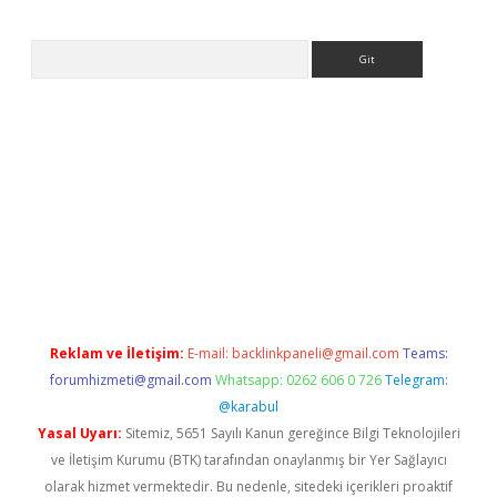
Arama
et
tulipbetgiris.org
Reklam ve İletişim:
E-mail:
backlinkpaneli@gmail.com
Teams:
forumhizmeti@gmail.com
Whatsapp: 0262 606 0 726
Telegram:
@karabul
Yasal Uyarı:
Sitemiz, 5651 Sayılı Kanun gereğince Bilgi Teknolojileri
ve İletişim Kurumu (BTK) tarafından onaylanmış bir Yer Sağlayıcı
olarak hizmet vermektedir. Bu nedenle, sitedeki içerikleri proaktif