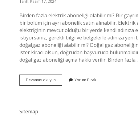
Tarih: Kasım 17, 2024
Birden fazla elektrik aboneliği olabilir mi? Bir gayri
bir bölüm için ayrı abonelik satın alınabilir. Elektri
elektriğinin mevcut olduğu bir yerde kendi adınıza e
istiyorsanız, gerekli bilgi ve belgelerle adınıza yen
doğalgaz aboneliği alabilir mi? Doğal gaz aboneliğini
ister kiracı olsun, doğrudan başvuruda bulunmalıdır.
doğal gaz aboneliği açma hakkı verilir. Birden fazla
2
Devamını okuyun
Yorum Bırak
Tane
Elektrik
Aboneliği
Olur
Mu
Sitemap