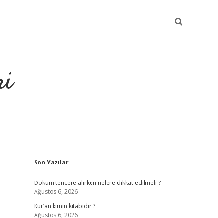
ri
Sidebar
Son Yazılar
grandoperabet
tulipbet
Döküm tencere alırken nelere dikkat edilmeli ?
Ağustos 6, 2026
Kur’an kimin kitabıdır ?
Ağustos 6, 2026