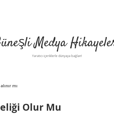
üneşli Medya Hikayele
Yaratıcı içeriklerle dünyaya bağlan!
alınır mı
eliği Olur Mu