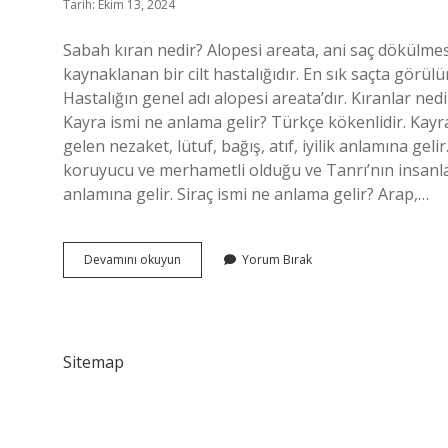
Tarih: Ekim 13, 2024
Sabah kıran nedir? Alopesi areata, ani saç dökülm
kaynaklanan bir cilt hastalığıdır. En sık saçta görül
Hastalığın genel adı alopesi areata’dır. Kıranlar nedir
Kayra ismi ne anlama gelir? Türkçe kökenlidir. Kayra
gelen nezaket, lütuf, bağış, atıf, iyilik anlamına gel
koruyucu ve merhametli olduğu ve Tanrı’nın insanları
anlamına gelir. Siraç ismi ne anlama gelir? Arap,…
Kıran
Devamını okuyun
Yorum Bırak
Ne
Anlama
Gelir
Sitemap