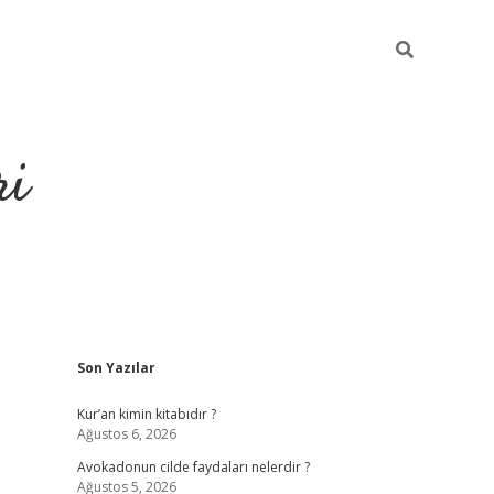
ri
Sidebar
Son Yazılar
grandoperabet
tulipbe
Kur’an kimin kitabıdır ?
Ağustos 6, 2026
Avokadonun cilde faydaları nelerdir ?
Ağustos 5, 2026