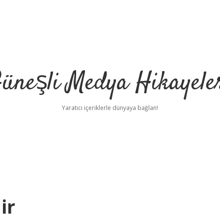
üneşli Medya Hikayele
Yaratıcı içeriklerle dünyaya bağlan!
ir