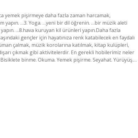
kta yemek pişirmeye daha fazla zaman harcamak,
 yapın. …3. Yoga. …yeni bir dil öğrenin. …bir müzik aleti
apın. …8.hava kuruyan kil ürünleri yapın.Daha fazla
aşındaki gençler için hayatınıza renk katabilecek en faydalı
rüman çalmak, müzik korolarına katılmak, kitap kulüpleri,
şarı çıkmak gibi aktivitelerdir. En gerekli hobilerimiz neler
e. Bisiklete binme. Okuma. Yemek pişirme. Seyahat. Yürüyüş.…