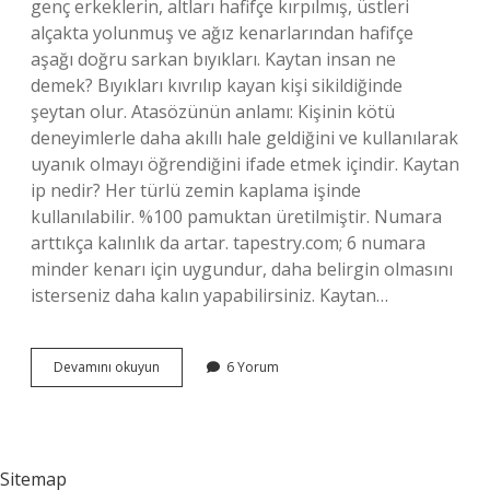
genç erkeklerin, altları hafifçe kırpılmış, üstleri
alçakta yolunmuş ve ağız kenarlarından hafifçe
aşağı doğru sarkan bıyıkları. Kaytan insan ne
demek? Bıyıkları kıvrılıp kayan kişi sikildiğinde
şeytan olur. Atasözünün anlamı: Kişinin kötü
deneyimlerle daha akıllı hale geldiğini ve kullanılarak
uyanık olmayı öğrendiğini ifade etmek içindir. Kaytan
ip nedir? Her türlü zemin kaplama işinde
kullanılabilir. %100 pamuktan üretilmiştir. Numara
arttıkça kalınlık da artar. tapestry.com; 6 numara
minder kenarı için uygundur, daha belirgin olmasını
isterseniz daha kalın yapabilirsiniz. Kaytan…
Davulumun
Devamını okuyun
6 Yorum
Ipi
Kaytan
Ne
Demek
Sitemap