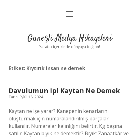
menüyü
Anasayfa
aç
Gizlilik Politikası
Güneşli Medya Hikayeleri
Yasal Uyarı
Yaratıcı içeriklerle dünyaya bağlan!
Hakkımızda
Etiket:
Kıytırık insan ne demek
Davulumun Ipi Kaytan Ne Demek
Tarih: Eylül 18, 2024
Kaytan ne işe yarar? Kanepenin kenarlarını
oluşturmak için numaralandırılmış parçalar
kullanılır. Numaralar kalınlığını belirtir. Kg başına
satılır. Kaytan bıyık ne demektir? Bıyık: Zanaatkâr ve