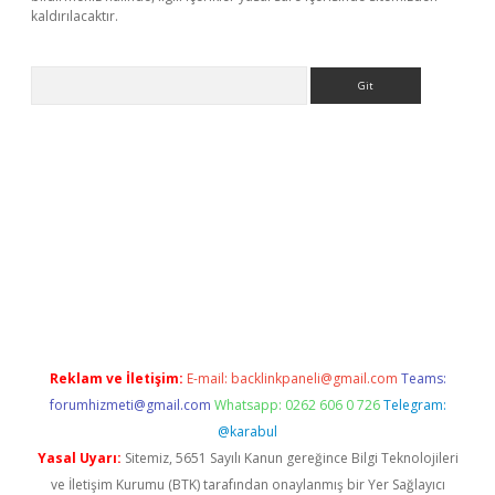
kaldırılacaktır.
Arama
et
tulipbetgiris.org
Reklam ve İletişim:
E-mail:
backlinkpaneli@gmail.com
Teams:
forumhizmeti@gmail.com
Whatsapp: 0262 606 0 726
Telegram:
@karabul
Yasal Uyarı:
Sitemiz, 5651 Sayılı Kanun gereğince Bilgi Teknolojileri
ve İletişim Kurumu (BTK) tarafından onaylanmış bir Yer Sağlayıcı