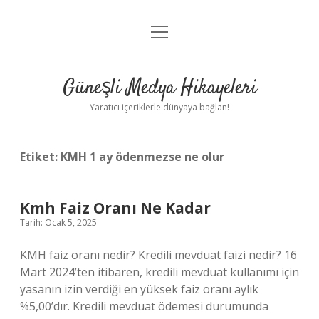
menüyü
Anasayfa
aç
Gizlilik Politikası
Güneşli Medya Hikayeleri
Yasal Uyarı
Yaratıcı içeriklerle dünyaya bağlan!
Hakkımızda
Etiket:
KMH 1 ay ödenmezse ne olur
Kmh Faiz Oranı Ne Kadar
Tarih: Ocak 5, 2025
KMH faiz oranı nedir? Kredili mevduat faizi nedir? 16
Mart 2024’ten itibaren, kredili mevduat kullanımı için
yasanın izin verdiği en yüksek faiz oranı aylık
%5,00’dır. Kredili mevduat ödemesi durumunda