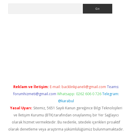
Arama
et
tulipbetgiris.org
Reklam ve İletişim:
E-mail:
backlinkpaneli@gmail.com
Teams:
forumhizmeti@gmail.com
Whatsapp: 0262 606 0 726
Telegram:
@karabul
Yasal Uyarı:
Sitemiz, 5651 Sayılı Kanun gereğince Bilgi Teknolojileri
ve İletişim Kurumu (BTK) tarafından onaylanmış bir Yer Sağlayıcı
olarak hizmet vermektedir. Bu nedenle, sitedeki içerikleri proaktif
olarak denetleme veya araştırma yükümlülüğümüz bulunmamaktadır.