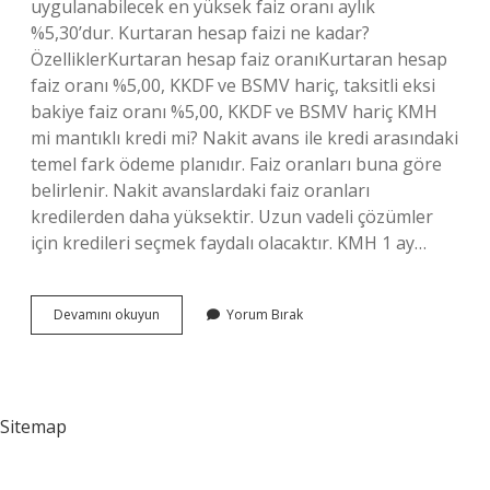
uygulanabilecek en yüksek faiz oranı aylık
%5,30’dur. Kurtaran hesap faizi ne kadar?
ÖzelliklerKurtaran hesap faiz oranıKurtaran hesap
faiz oranı %5,00, KKDF ve BSMV hariç, taksitli eksi
bakiye faiz oranı %5,00, KKDF ve BSMV hariç KMH
mi mantıklı kredi mi? Nakit avans ile kredi arasındaki
temel fark ödeme planıdır. Faiz oranları buna göre
belirlenir. Nakit avanslardaki faiz oranları
kredilerden daha yüksektir. Uzun vadeli çözümler
için kredileri seçmek faydalı olacaktır. KMH 1 ay…
Kmh
Devamını okuyun
Yorum Bırak
Faiz
Oranı
Ne
Kadar
Sitemap