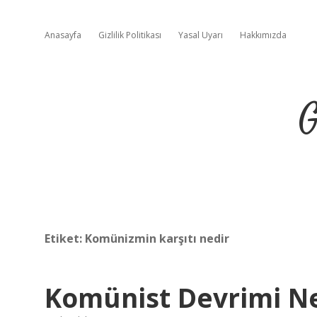
Anasayfa
Gizlilik Politikası
Yasal Uyarı
Hakkımızda
G
Etiket:
Komünizmin karşıtı nedir
Komünist Devrimi N