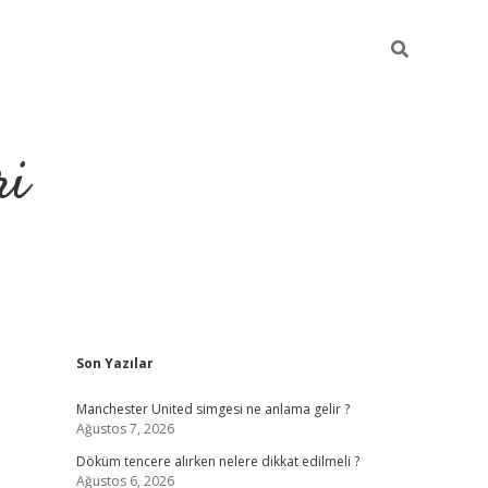
ri
Sidebar
Son Yazılar
grandoperabet
tulipbe
Manchester United simgesi ne anlama gelir ?
Ağustos 7, 2026
Döküm tencere alırken nelere dikkat edilmeli ?
Ağustos 6, 2026