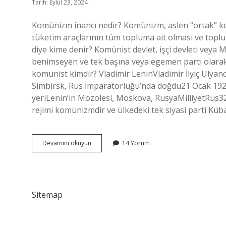
Tarih: Eylül 23, 2024
Komünizm inancı nedir? Komünizm, aslen “ortak” ke
tüketim araçlarının tüm topluma ait olması ve topl
diye kime denir? Komünist devlet, işçi devleti veya 
benimseyen ve tek başına veya egemen parti olarak b
komünist kimdir? Vladimir LeninVladimir İlyiç Ulyan
Simbirsk, Rus İmparatorluğu’nda doğdu21 Ocak 1924
yeriLenin’in Mozolesi, Moskova, RusyaMilliyetRus32
rejimi komünizmdir ve ülkedeki tek siyasi parti Kü
Komünist
Devamını okuyun
14 Yorum
Devrimi
Nedir
Sitemap