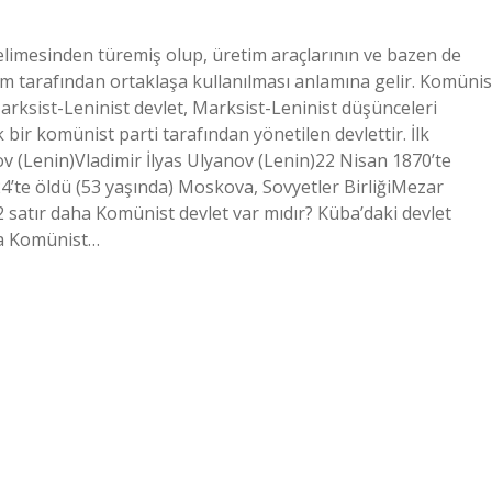
limesinden türemiş olup, üretim araçlarının ve bazen de
um tarafından ortaklaşa kullanılması anlamına gelir. Komünis
Marksist-Leninist devlet, Marksist-Leninist düşünceleri
ir komünist parti tarafından yönetilen devlettir. İlk
ov (Lenin)Vladimir İlyas Ulyanov (Lenin)22 Nisan 1870’te
’te öldü (53 yaşında) Moskova, Sovyetler BirliğiMezar
 satır daha Komünist devlet var mıdır? Küba’daki devlet
ba Komünist…