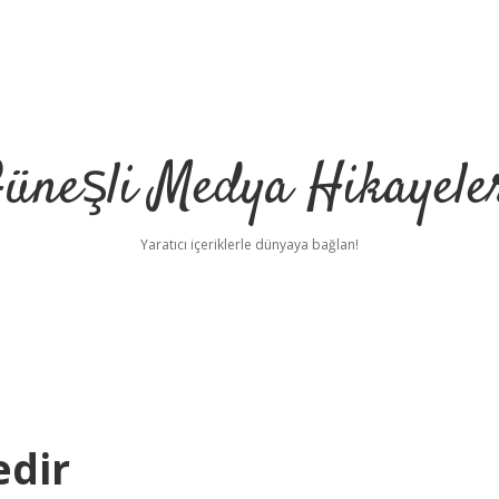
üneşli Medya Hikayele
Yaratıcı içeriklerle dünyaya bağlan!
edir